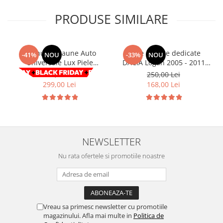
Volkswagen
Aparatori noroi camion
PRODUSE SIMILARE
Volvo
Suzuki
Cotiere auto
Citroen
Tesla
Renault
Set huse Scaune Auto
Huse scaune dedicate
-41%
NOU
-33%
NOU
Peugeot
Universale Lux Piele
DACIA Logan 2005 - 2011
FIAT
ecologica Negru/Rosu 9buc
Premium RosuAlbastruGri
508,00 Lei
250,00 Lei
Honda
CHEVROLET
299,00 Lei
168,00 Lei
Land Rover
Audi
Porsche
Citroen
Mitsubishi
Hyundai
Audi
Universal
NEWSLETTER
BMW
MINI
Chevrolet
Kia
Nu rata ofertele si promotiile noastre
Dacia
Dacia
Ford
Ford
Mercedes
Nissan
Nissan
Opel
Vreau sa primesc newsletter cu promotiile
magazinului. Afla mai multe in
Politica de
Skoda
Peugeot