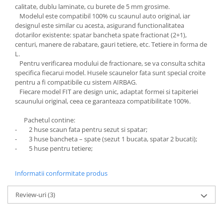
Chevrolet
Stroboscoape
calitate, dublu laminate, cu burete de 5 mm grosime.
Audi
Citroen
Modelul este compatibil 100% cu scaunul auto original, iar
Clima stationara AC
BMW
designul este similar cu acesta, asigurand functionalitatea
Dacia
dotarilor existente: spatar bancheta spate fractionat (2+1),
Citroen
Becuri LED Omologate RAR
Daewoo
centuri, manere de rabatare, gauri tetiere, etc. Tetiere in forma de
Dacia
Fiat
Invertor De Tensiune
L.
Ford
Pentru verificarea modului de fractionare, se va consulta schita
Ford
Lanterne / Lampa lucru
specifica fiecarui model. Husele scaunelor fata sunt special croite
Mazda
Hyundai
pentru a fi compatibile cu sistem AIRBAG.
Lumini de zi DRL
Mercedes
Kia
Fiecare model FIT are design unic, adaptat formei si tapiteriei
LED BAR
Opel
scaunului original, ceea ce garanteaza compatibilitate 100%.
Mazda
Faruri
Seat
Mercedes
Pachetul contine:
Skoda
Nissan
- 2 huse scaun fata pentru sezut si spatar;
- 3 huse bancheta – spate (sezut 1 bucata, spatar 2 bucati);
Volkswagen
Opel
- 5 huse pentru tetiere;
Aparatori noroi
Peugeot
Renault
Renault
Informatii conformitate produs
Seat
Volvo
Skoda
Universal
Review-uri
(3)
Suzuki
KIA
Toyota
Hyundai