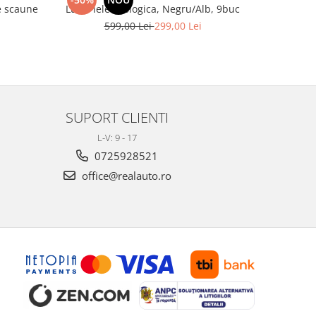
 3 de scaune
Lux, Piele ecologica, Negru/Alb, 9buc
Tapițeri
ecolog
599,00 Lei
299,00 Lei
4
SUPORT CLIENTI
L-V: 9 - 17
0725928521
office@realauto.ro