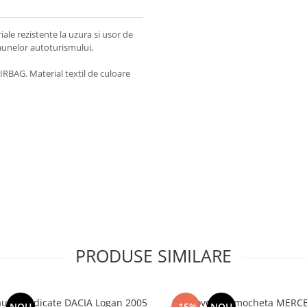
ale rezistente la uzura si usor de
caunelor autoturismului,
RBAG. Material textil de culoare
PRODUSE SIMILARE
aune dedicate DACIA Logan 2005
Set Covorase mocheta MERCE
NOU
-15%
NOU