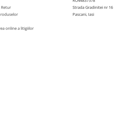
RO44837578
e Retur
Strada Gradinitei nr 16
Produselor
Pascani, Iasi
a online a litigiilor