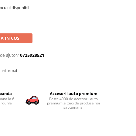
tocului disponibil
A IN COS
 de ajutor?
0725928521
informatii
obanda
Accesorii auto premium
pana la 6
Peste 4000 de accesorii auto
ardurile
premium si zeci de produse noi
saptamanal