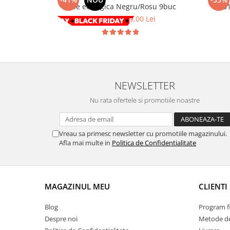
Chevrolet
Stroboscoape
Piele ecologica Negru/Rosu 9buc
- 20
Audi
Citroen
508,00 Lei
299,00 Lei
Clima stationara AC
BMW
Dacia
Citroen
Becuri LED Omologate RAR
Daewoo
Dacia
Fiat
Invertor De Tensiune
Ford
Ford
Lanterne / Lampa lucru
Mazda
Hyundai
NEWSLETTER
Lumini de zi DRL
Mercedes
Kia
Nu rata ofertele si promotiile noastre
LED BAR
Opel
Mazda
Faruri
Seat
Mercedes
Skoda
Nissan
Vreau sa primesc newsletter cu promotiile magazinului.
Afla mai multe in
Politica de Confidentialitate
Volkswagen
Opel
Aparatori noroi
Peugeot
Renault
Renault
MAGAZINUL MEU
CLIENTI
Seat
Volvo
Skoda
Universal
Blog
Program fi
Suzuki
KIA
Despre noi
Metode de
Toyota
Hyundai