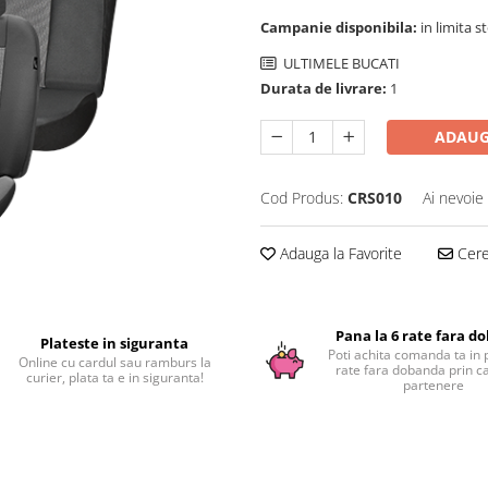
Campanie disponibila:
in limita s
ULTIMELE BUCATI
Durata de livrare:
1
ADAUG
Cod Produs:
CRS010
Ai nevoie
Adauga la Favorite
Cere 
Pana la 6 rate fara d
Plateste in siguranta
Poti achita comanda ta in 
Online cu cardul sau ramburs la
rate fara dobanda prin c
curier, plata ta e in siguranta!
partenere