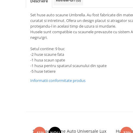
Review-uri
(0)
Descriere
Subaru
OSRAM
Skoda
Suport numar inmatriculare
Smart
D3S
Volvo
Set huse auto scaune Umbrella. Au fost fabricate din materi
Alfa Romeo
Folii auto
D1S
curatat si intretinut. Ofera un design placut si atragator s
Ornamente auto
Porsche
D2S
protejandu-l in acelasi timp de uzura si murdarie.
Jante Auto PDW
Universal
Husele sunt compatibie cu scaunele prevazute cu sistem AI
Land Rover
Lupe LED- Xenon
Filtre Aer Tuning
negru/gri.
Peugeot
JEEP
D5S
Lavete si prosoape auto
Volvo
Honda
Setul contine: 9 buc
D4S
Nissan
-2 huse scaune fata
Troliu
Mini
Inchidere centralizata
-1 husa scaun spate
Renault
Mitsubishi
Accesorii Moto & Velo
-1 husa pentru spatarul scaunului din spate
Becuri Auto
Toyota
Jaguar
-5 huse tetiere
Parasolare auto
Incarcatoare si suporturi pentru
HYUNDAI
MG
Informatii conformitate produs
telefoane
Oglinzi auto si accesorii
MITSUBISHI
Dodge
Girofaruri
KIA
Cupra
Claxoane Auto
LAND ROVER
Tesla
Honda
Angel Eyes
BYD
Rola ornament cu adeziv
Audi
Priza remorca
Subaru
BMW
Lampi Numar
Set huse Scaune Auto Universale Lux
Huse sc
Suzuki
-41%
NOU
-33%