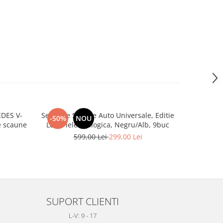
DES V-
Set huse Scaune Auto Universale, Editie
Covoras por
-50%
NOU
-28%
 3 de scaune
Lux, Piele ecologica, Negru/Alb, 9buc
599,00 Lei
299,00 Lei
1
SUPORT CLIENTI
L-V: 9 - 17