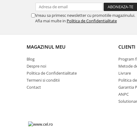
Volkswagen
Aparatori noroi camion
Volvo
Suzuki
Vreau sa primesc newsletter cu promotiile magazinului.
Afla mai multe in
Politica de Confidentialitate
Cotiere auto
Citroen
Tesla
Renault
Peugeot
FIAT
Honda
MAGAZINUL MEU
CLIENTI
CHEVROLET
Land Rover
Audi
Blog
Program fi
Porsche
Citroen
Despre noi
Metode de
Mitsubishi
Hyundai
Politica de Confidentialitate
Livrare
Audi
Universal
Termeni si conditii
Politica d
BMW
MINI
Contact
Garantia 
Chevrolet
ANPC
Kia
Solutionare
Dacia
Dacia
Ford
Ford
Mercedes
Nissan
Nissan
Opel
Skoda
Peugeot