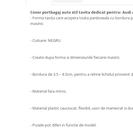
Subaru
OSRAM
Skoda
Suport numar inmatriculare
Smart
D3S
Covor portbagaj auto stil tavita dedicat pentru: Audi
Volvo
Alfa Romeo
Folii auto
- Forma tavița care acopera toata pardoseala cu bordura pen
D1S
Ornamente auto
masinii.
Porsche
D2S
Jante Auto PDW
Universal
Land Rover
Lupe LED- Xenon
Filtre Aer Tuning
Peugeot
JEEP
- Culoare: NEGRU
D5S
Lavete si prosoape auto
Volvo
Honda
D4S
Nissan
Troliu
Mini
Inchidere centralizata
- Create dupa forma si dimensiunile fiecarei masini;
Renault
Mitsubishi
Accesorii Moto & Velo
Becuri Auto
Toyota
Jaguar
Parasolare auto
- Bordura de 3.5 – 4.5cm. pentru a retine lichidul provenit d
Incarcatoare si suporturi pentru
HYUNDAI
MG
telefoane
Oglinzi auto si accesorii
MITSUBISHI
Dodge
Girofaruri
- Material fara miros.
KIA
Cupra
Claxoane Auto
LAND ROVER
Tesla
- Material plastic cauciucat, flexibil, usor de manevrat si dur
Honda
Angel Eyes
BYD
Rola ornament cu adeziv
Audi
Priza remorca
Subaru
- Pozele pot diferi in functie de model.
BMW
Lampi Numar
Suzuki