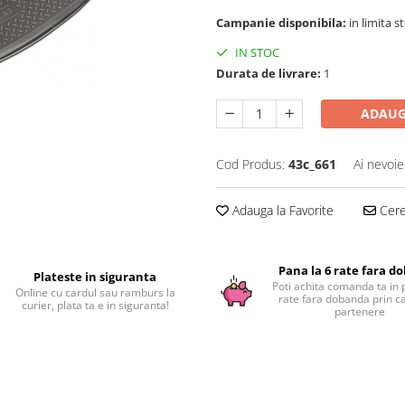
Campanie disponibila:
in limita s
IN STOC
Durata de livrare:
1
ADAUG
Cod Produs:
43c_661
Ai nevoie
Adauga la Favorite
Cere 
Pana la 6 rate fara d
Plateste in siguranta
Poti achita comanda ta in 
Online cu cardul sau ramburs la
rate fara dobanda prin c
curier, plata ta e in siguranta!
partenere