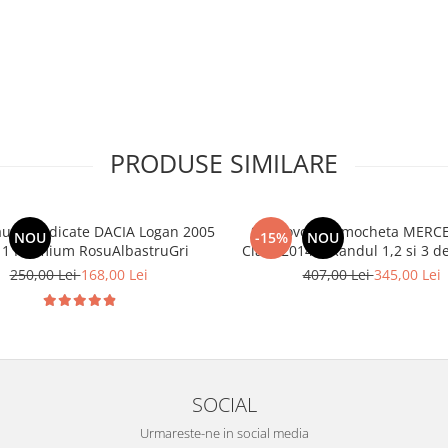
PRODUSE SIMILARE
aune dedicate DACIA Logan 2005
Set Covorase mocheta MERCE
NOU
-15%
NOU
11 Premium RosuAlbastruGri
Class 2014-> Randul 1,2 si
250,00 Lei
168,00 Lei
407,00 Lei
345,00 Lei
SOCIAL
Urmareste-ne in social media