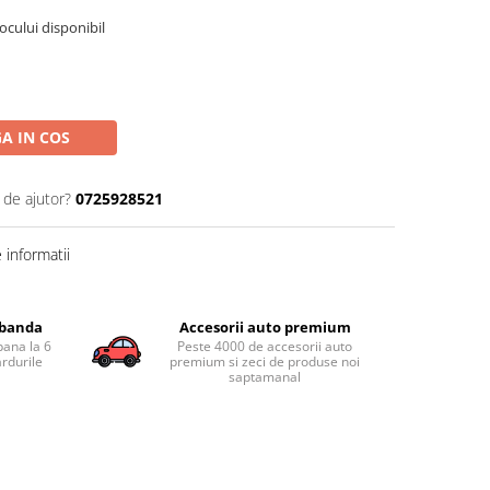
tocului disponibil
A IN COS
 de ajutor?
0725928521
informatii
obanda
Accesorii auto premium
pana la 6
Peste 4000 de accesorii auto
ardurile
premium si zeci de produse noi
saptamanal