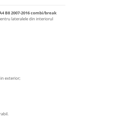
 A4 B8 2007-2016 combi/break
tru lateralele din interiorul
in exterior;
abil.