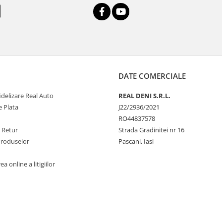
DATE COMERCIALE
delizare Real Auto
REAL DENI S.R.L.
 Plata
J22/2936/2021
RO44837578
e Retur
Strada Gradinitei nr 16
Produselor
Pascani, Iasi
a online a litigiilor