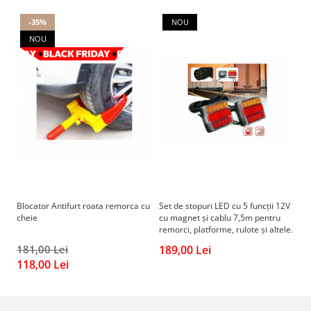
Chevrolet
Stroboscoape
Audi
Citroen
-35%
NOU
Clima stationara AC
BMW
Dacia
NOU
Citroen
Becuri LED Omologate RAR
Daewoo
Dacia
Fiat
Invertor De Tensiune
Ford
Ford
Lanterne / Lampa lucru
Mazda
Hyundai
Lumini de zi DRL
Mercedes
Kia
LED BAR
Opel
Mazda
Faruri
Seat
Mercedes
Skoda
Nissan
Volkswagen
Opel
Blocator Antifurt roata remorca cu
Set de stopuri LED cu 5 funcții 12V
Roata cauciu
Aparatori noroi
Peugeot
cheie
cu magnet și cablu 7,5m pentru
metalica 
remorci, platforme, rulote și altele.
pr
Renault
Renault
181,00 Lei
189,00 Lei
8
Seat
Volvo
118,00 Lei
4
Skoda
Universal
Suzuki
KIA
Toyota
Hyundai