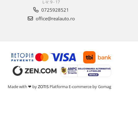
L-V: 9 - 17
0725928521
office@realauto.ro
Made with ❤ by
ZOTIS
Platforma E-commerce by Gomag