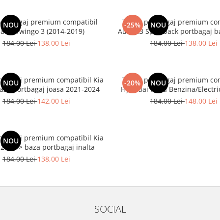
portbagaj premium compatibil
Tavita portbagaj premium co
NOU
-25%
NOU
ault Twingo 3 (2014-2019)
Audi A3 Sportback portbagaj b
2020-2024
184,00 Lei
138,00 Lei
184,00 Lei
138,00 Lei
rtbagaj premium compatibil Kia
Tavita portbagaj premium co
NOU
-20%
NOU
baza portbagaj joasa 2021-2024
Hyundai Kona Benzina/Electri
baza portbagaj joasa 2023
184,00 Lei
142,00 Lei
184,00 Lei
148,00 Lei
NOU
2019-> baza portbagaj inalta
184,00 Lei
138,00 Lei
SOCIAL