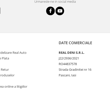
Urmareste-ne in social media
DATE COMERCIALE
delizare Real Auto
REAL DENI S.R.L.
 Plata
J22/2936/2021
RO44837578
e Retur
Strada Gradinitei nr 16
Produselor
Pascani, Iasi
a online a litigiilor