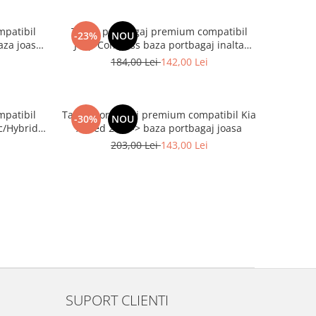
mpatibil
Tavita portbagaj premium compatibil
-23%
NOU
aza joasa
Jeep Compass baza portbagaj inalta
2017-2024
184,00 Lei
142,00 Lei
mpatibil
Tavita portbagaj premium compatibil Kia
-30%
NOU
c/Hybrid
XCeed 2019-> baza portbagaj joasa
-2025
203,00 Lei
143,00 Lei
SUPORT CLIENTI