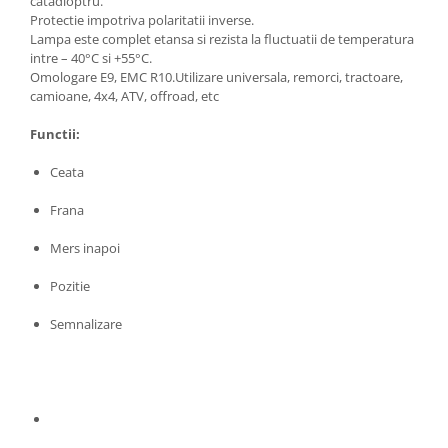
Ford
catadioptru.
JEEP
Protectie impotriva polaritatii inverse.
Honda
Lampa este complet etansa si rezista la fluctuatii de temperatura
SUZUKI
Hyundai
intre – 40°C si +55°C.
Peugeot
Omologare E9, EMC R10.Utilizare universala, remorci, tractoare,
Iveco
IVECO
camioane, 4x4, ATV, offroad, etc
Kia
KIA
Nissan
Functii:
FIAT
Opel
Ceata
Hyundai
Peugeot
Nissan
Renault
Frana
MITSUBISHI
Seat
Mers inapoi
Chevrolet
Skoda
Citroen
Pozitie
Suzuki
SsangYong
Toyota
Semnalizare
MAN
Volkswagen
Audi
Jeep
Dacia
Land Rover
Prelate auto
Lexus
Suporturi biciclete
Man