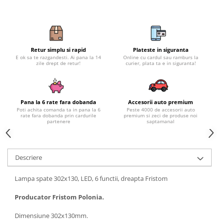
Volkswagen
Aparatori noroi camion
Volvo
Suzuki
Cotiere auto
Citroen
Tesla
Renault
Retur simplu si rapid
Plateste in siguranta
E ok sa te razgandesti. Ai pana la 14
Online cu cardul sau ramburs la
Peugeot
FIAT
zile drept de retur!
curier, plata ta e in siguranta!
Honda
CHEVROLET
Land Rover
Audi
Porsche
Citroen
Pana la 6 rate fara dobanda
Accesorii auto premium
Poti achita comanda ta in pana la 6
Peste 4000 de accesorii auto
Mitsubishi
Hyundai
rate fara dobanda prin cardurile
premium si zeci de produse noi
partenere
saptamanal
Audi
Universal
BMW
MINI
Chevrolet
Kia
Descriere
Dacia
Dacia
Ford
Ford
Lampa spate 302x130, LED, 6 functii, dreapta Fristom
Mercedes
Nissan
Producator Fristom Polonia.
Nissan
Opel
Skoda
Peugeot
Dimensiune 302x130mm.