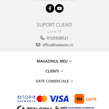
UNIVERSAL
VOLVO
Iveco
Scrumiere
SUPORT CLIENTI
Masa Bord
L-V: 9 - 17
Volane
0725928521
Antifurt Volan
office@realauto.ro
MAGAZINUL MEU
CLIENTI
DATE COMERCIALE