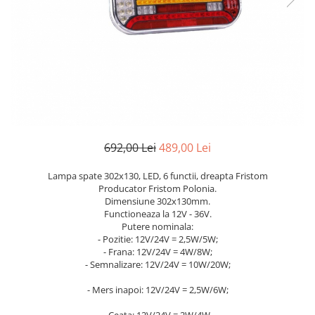
Benzi LED
Iveco
Cupra Ateca
DEOMAXX
Mazda
Jaguar
Carcase chei auto
Pachete revizie
Mercedes
Suzuki
Senzori parcare
KIA
Mitsubishi
Audi
Dacia
Accesorii electrice auto
Nissan
BMW
Audi
Sirocou incalzitor
Opel
Chevrolet
BMW
Kit fibra optica
Peugeot
Citroen
Stergatoare auto
Ventilatoare auto
Renault
Dacia
Truse de scule
Alarme auto
692,00 Lei
489,00 Lei
Seat
DAF
Aeroterma auto
Scule si unelte
Skoda
Fiat
Lampa spate 302x130, LED, 6 functii, dreapta Fristom
Butoane
Cric
Subaru
Hyundai
Producator Fristom Polonia.
Cutii frigorifice
Dimensiune 302x130mm.
Suzuki
Iveco
Cheder
Functioneaza la 12V - 36V.
Becuri LED
Toyota
Kia
VULCANIZARE
Putere nominala:
Testere si diagnoza auto
Universale
Mercedes
- Pozitie: 12V/24V = 2,5W/5W;
Chingi si corzi ancorare
- Frana: 12V/24V = 4W/8W;
Volkswagen
Opel
Redresor Auto
- Semnalizare: 12V/24V = 10W/20W;
Aditivi
Universale
Peugeot
Xenon
- Mers inapoi: 12V/24V = 2,5W/6W;
Cheie Roti
Renault
Protectie portbagaj
PHILIPS
Seat
Folie protectie faruri stopuri