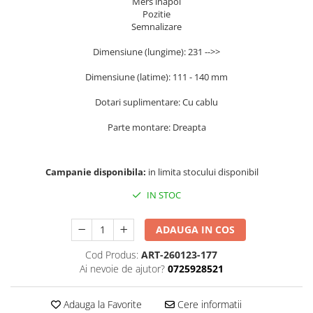
Chevrolet
Mers inapoi
Stroboscoape
Pozitie
Audi
Citroen
Semnalizare
Clima stationara AC
BMW
Dacia
Citroen
Becuri LED Omologate RAR
Dimensiune (lungime): 231 -->>
Daewoo
Dacia
Fiat
Invertor De Tensiune
Dimensiune (latime): 111 - 140 mm
Ford
Ford
Lanterne / Lampa lucru
Dotari suplimentare: Cu cablu
Mazda
Hyundai
Lumini de zi DRL
Mercedes
Kia
Parte montare: Dreapta
LED BAR
Opel
Mazda
Faruri
Seat
Mercedes
Campanie disponibila:
in limita stocului disponibil
Skoda
Nissan
IN STOC
Volkswagen
Opel
Aparatori noroi
Peugeot
ADAUGA IN COS
Renault
Renault
Seat
Volvo
Cod Produs:
ART-260123-177
Ai nevoie de ajutor?
0725928521
Skoda
Universal
Suzuki
KIA
Adauga la Favorite
Cere informatii
Toyota
Hyundai