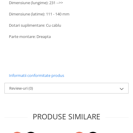
Dimensiune (lungime): 231 -->>
Mazda
Bare portbagaj
Mini
Dimensiune (latime): 111 - 140 mm
Universale
Mitsubishi
Fiat
Dotari suplimentare: Cu cablu
Porsche
Opel
Parte montare: Dreapta
Range Rover
Toyota
Smart
Citroen
Subaru
Peugeot
Volvo
Mercedes
DAF
NISSAN
Informatii conformitate produs
Universal
AUDI
SCANIA
Mitsubishi
Review-uri
(0)
TESLA
Hyundai
CUPRA
Volvo
Dodge
Seat
PRODUSE SIMILARE
MG
BMW
Jaguar
Dacia
BYD
Ford