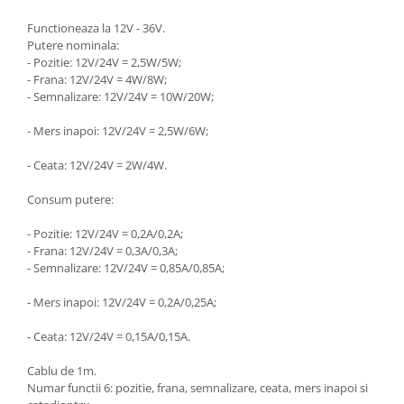
Toyota
Seat
Functioneaza la 12V - 36V.
Volkswagen
Skoda
Putere nominala:
Bullbaruri
- Pozitie: 12V/24V = 2,5W/5W;
Volkswagen
- Frana: 12V/24V = 4W/8W;
Perdelute auto
Dacia Duster
- Semnalizare: 12V/24V = 10W/20W;
Dacia Sandero
Huse volan
- Mers inapoi: 12V/24V = 2,5W/6W;
JEEP
Organizatoare auto
BMW
- Ceata: 12V/24V = 2W/4W.
Covorase auto dedicate din
VW
cauciuc
Consum putere:
Universale
Citroen
Deflectoare capota
- Pozitie: 12V/24V = 0,2A/0,2A;
Fiat
- Frana: 12V/24V = 0,3A/0,3A;
Toyota
Mercedes
- Semnalizare: 12V/24V = 0,85A/0,85A;
Skoda
Audi
- Mers inapoi: 12V/24V = 0,2A/0,25A;
Renault
Alfa Romeo
Opel
BMW
- Ceata: 12V/24V = 0,15A/0,15A.
VW
Chevrolet
Cablu de 1m.
Mercedes
Dacia
Numar functii 6: pozitie, frana, semnalizare, ceata, mers inapoi si
Ford