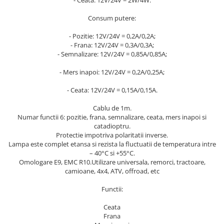
- Ceata: 12V/24V = 2W/4W.
Subaru
OSRAM
Skoda
Suport numar inmatriculare
Smart
D3S
Consum putere:
Volvo
Alfa Romeo
Folii auto
D1S
- Pozitie: 12V/24V = 0,2A/0,2A;
Ornamente auto
Porsche
D2S
- Frana: 12V/24V = 0,3A/0,3A;
Jante Auto PDW
Universal
- Semnalizare: 12V/24V = 0,85A/0,85A;
Land Rover
Lupe LED- Xenon
Filtre Aer Tuning
Peugeot
JEEP
D5S
- Mers inapoi: 12V/24V = 0,2A/0,25A;
Lavete si prosoape auto
Volvo
Honda
D4S
- Ceata: 12V/24V = 0,15A/0,15A.
Nissan
Troliu
Mini
Inchidere centralizata
Renault
Mitsubishi
Accesorii Moto & Velo
Cablu de 1m.
Becuri Auto
Numar functii 6: pozitie, frana, semnalizare, ceata, mers inapoi si
Toyota
Jaguar
Parasolare auto
catadioptru.
Incarcatoare si suporturi pentru
HYUNDAI
MG
Protectie impotriva polaritatii inverse.
telefoane
Oglinzi auto si accesorii
MITSUBISHI
Lampa este complet etansa si rezista la fluctuatii de temperatura intre
Dodge
Girofaruri
– 40°C si +55°C.
KIA
Cupra
Omologare E9, EMC R10.Utilizare universala, remorci, tractoare,
Claxoane Auto
LAND ROVER
camioane, 4x4, ATV, offroad, etc
Tesla
Honda
Angel Eyes
BYD
Functii:
Rola ornament cu adeziv
Audi
Priza remorca
Ceata
Subaru
BMW
Lampi Numar
Frana
Suzuki