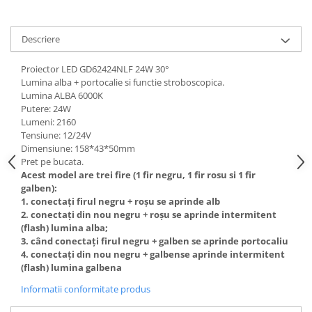
Subaru
OSRAM
Skoda
Suport numar inmatriculare
Smart
D3S
Volvo
Descriere
Alfa Romeo
Folii auto
D1S
Ornamente auto
Porsche
D2S
Jante Auto PDW
Proiector LED GD62424NLF 24W 30°
Universal
Land Rover
Lupe LED- Xenon
Lumina alba + portocalie si functie stroboscopica.
Filtre Aer Tuning
Peugeot
JEEP
Lumina ALBA 6000K
D5S
Lavete si prosoape auto
Putere: 24W
Volvo
Honda
D4S
Lumeni: 2160
Nissan
Troliu
Mini
Inchidere centralizata
Tensiune: 12/24V
Renault
Dimensiune: 158*43*50mm
Mitsubishi
Accesorii Moto & Velo
Becuri Auto
Pret pe bucata.
Toyota
Jaguar
Parasolare auto
Acest model are trei fire (1 fir negru, 1 fir rosu si 1 fir
Incarcatoare si suporturi pentru
HYUNDAI
MG
galben):
telefoane
Oglinzi auto si accesorii
MITSUBISHI
1. conectați firul negru + roșu se aprinde alb
Dodge
Girofaruri
2. conectați din nou negru + roșu se aprinde intermitent
KIA
Cupra
(flash) lumina alba;
Claxoane Auto
LAND ROVER
Tesla
3. când conectați firul negru + galben se aprinde portocaliu
Honda
4. conectați din nou negru + galbense aprinde intermitent
Angel Eyes
BYD
(flash) lumina galbena
Rola ornament cu adeziv
Audi
Priza remorca
Informatii conformitate produs
Subaru
BMW
Lampi Numar
Suzuki