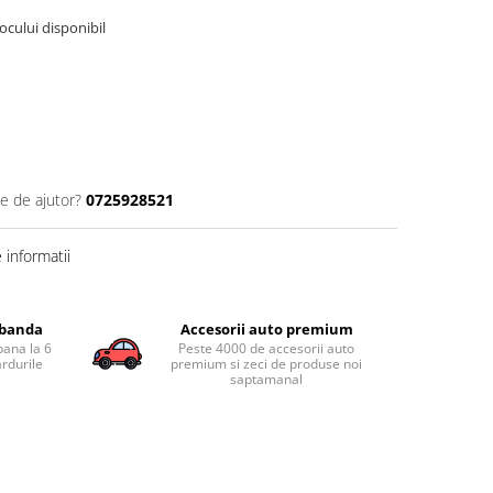
tocului disponibil
ie de ajutor?
0725928521
informatii
obanda
Accesorii auto premium
pana la 6
Peste 4000 de accesorii auto
ardurile
premium si zeci de produse noi
saptamanal