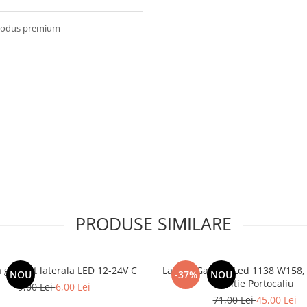
Produs premium
PRODUSE SIMILARE
gabarit laterala LED 12-24V C
Lampa Gabarit Led 1138 W158, 
NOU
-37%
NOU
Pozitie Portocaliu
9,00 Lei
6,00 Lei
71,00 Lei
45,00 Lei