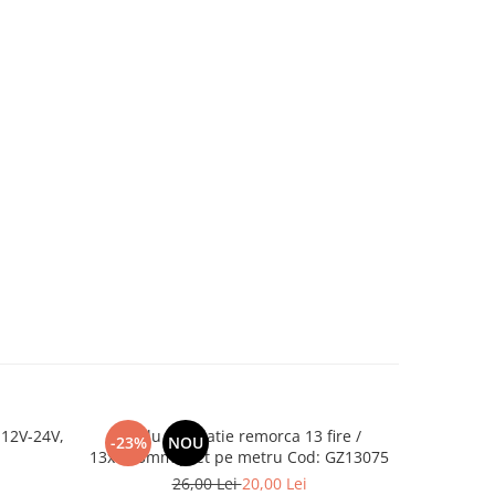
12V-24V,
Cablu instalatie remorca 13 fire /
Claxon 
-23%
NOU
-31%
13x0,75mm pret pe metru Cod: GZ13075
Co
26,00 Lei
20,00 Lei
1