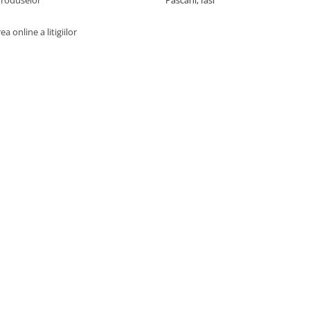
Produselor
Pascani, Iasi
a online a litigiilor