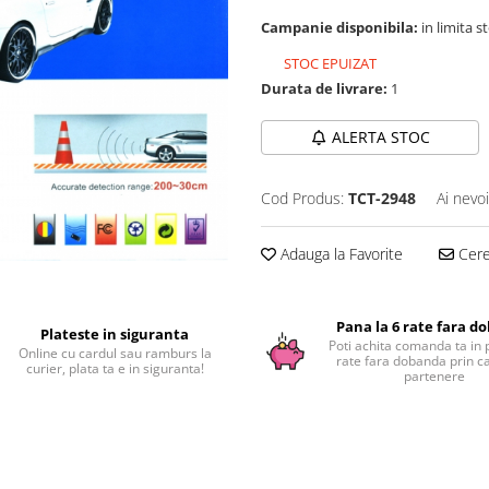
Campanie disponibila:
in limita s
STOC EPUIZAT
Durata de livrare:
1
ALERTA STOC
Cod Produs:
TCT-2948
Ai nevo
Adauga la Favorite
Cere 
Pana la 6 rate fara d
Plateste in siguranta
Poti achita comanda ta in 
Online cu cardul sau ramburs la
rate fara dobanda prin c
curier, plata ta e in siguranta!
partenere