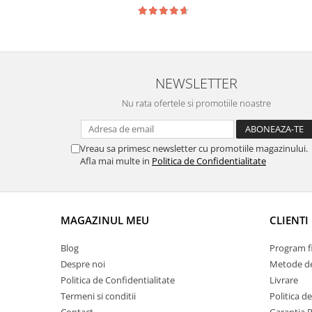
Chevrolet
Stroboscoape
Audi
Citroen
Clima stationara AC
BMW
Dacia
Citroen
Becuri LED Omologate RAR
Daewoo
Dacia
Fiat
Invertor De Tensiune
NEWSLETTER
Ford
Ford
Lanterne / Lampa lucru
Nu rata ofertele si promotiile noastre
Mazda
Hyundai
Lumini de zi DRL
Mercedes
Kia
LED BAR
Opel
Mazda
Vreau sa primesc newsletter cu promotiile magazinului.
Faruri
Seat
Afla mai multe in
Politica de Confidentialitate
Mercedes
Skoda
Nissan
Volkswagen
Opel
Aparatori noroi
Peugeot
MAGAZINUL MEU
CLIENTI
Renault
Renault
Blog
Program fi
Seat
Volvo
Despre noi
Metode de
Skoda
Universal
Politica de Confidentialitate
Livrare
Suzuki
KIA
Termeni si conditii
Politica d
Toyota
Hyundai