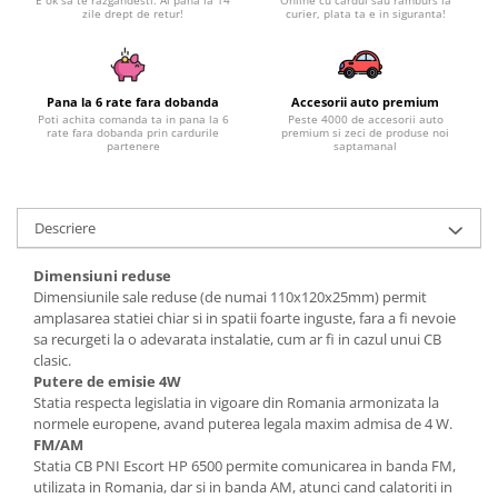
Subaru
OSRAM
zile drept de retur!
curier, plata ta e in siguranta!
Skoda
Suport numar inmatriculare
Smart
D3S
Volvo
Alfa Romeo
Folii auto
D1S
Ornamente auto
Porsche
D2S
Jante Auto PDW
Pana la 6 rate fara dobanda
Accesorii auto premium
Universal
Poti achita comanda ta in pana la 6
Peste 4000 de accesorii auto
Land Rover
Lupe LED- Xenon
rate fara dobanda prin cardurile
premium si zeci de produse noi
Filtre Aer Tuning
Peugeot
partenere
saptamanal
JEEP
D5S
Lavete si prosoape auto
Volvo
Honda
D4S
Nissan
Troliu
Mini
Inchidere centralizata
Descriere
Renault
Mitsubishi
Accesorii Moto & Velo
Becuri Auto
Toyota
Jaguar
Parasolare auto
Dimensiuni reduse
Incarcatoare si suporturi pentru
HYUNDAI
MG
Dimensiunile sale reduse (de numai 110x120x25mm) permit
telefoane
Oglinzi auto si accesorii
amplasarea statiei chiar si in spatii foarte inguste, fara a fi nevoie
MITSUBISHI
Dodge
Girofaruri
sa recurgeti la o adevarata instalatie, cum ar fi in cazul unui CB
KIA
Cupra
clasic.
Claxoane Auto
LAND ROVER
Putere de emisie 4W
Tesla
Statia respecta legislatia in vigoare din Romania armonizata la
Honda
Angel Eyes
BYD
normele europene, avand puterea legala maxim admisa de 4 W.
Rola ornament cu adeziv
Audi
Priza remorca
FM/AM
Subaru
Statia CB PNI Escort HP 6500 permite comunicarea in banda FM,
BMW
Lampi Numar
utilizata in Romania, dar si in banda AM, atunci cand calatoriti in
Suzuki