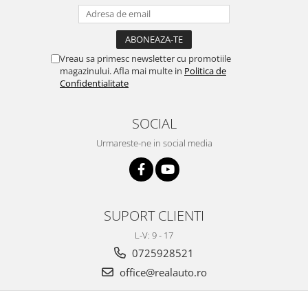
Ford
JEEP
Honda
SUZUKI
Hyundai
Peugeot
Iveco
Vreau sa primesc newsletter cu promotiile
IVECO
magazinului. Afla mai multe in
Politica de
Kia
Confidentialitate
KIA
Nissan
FIAT
Opel
SOCIAL
Hyundai
Peugeot
Nissan
Urmareste-ne in social media
Renault
MITSUBISHI
Seat
Chevrolet
Skoda
Citroen
Suzuki
SsangYong
SUPORT CLIENTI
Toyota
MAN
Volkswagen
L-V: 9 - 17
Audi
Jeep
0725928521
Dacia
Land Rover
office@realauto.ro
Prelate auto
Lexus
Suporturi biciclete
Man