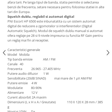
Chevrolet
afara tarii. Pe langa tipul de banda, statia permite si selectarea
Stroboscoape
Audi
Citroen
benzii de frecventa, setare necesara pentru folosirea statiei in alte
Clima stationara AC
tari din Europa.
BMW
Dacia
Squelch dublu, reglabil si automat digital
Citroen
Becuri LED Omologate RAR
Daewoo
PNI Escort HP 6500 este inbunatatita cu un sistem automat
Dacia
digital de reducere a zgomotelor si interferentelor (Digital
Fiat
Invertor De Tensiune
Automatic Squelch). Modul de squelch dublu manual si automat
Ford
Ford
Lanterne / Lampa lucru
ofera reglaje pe 28 si 9 nivele impreuna cu functia RF Gain pentru
Mazda
Hyundai
un reglaj mai fin al receptiei.
Lumini de zi DRL
Mercedes
Kia
LED BAR
Caracteristici generale
Opel
Mazda
Model Mobila
Faruri
Seat
Mercedes
Tip banda emisie AM / FM
Skoda
Canale 40
Nissan
Frecventa 26.965 - 27.405 MHz
Volkswagen
Opel
Putere audio difuzor 1 W
Aparatori noroi
Peugeot
Sensibilitate (20dB SINAD) mai mare de 1 µV AM/FM
Putere emisie 4 W
Renault
Renault
Modulatie 80-90%
Seat
Volvo
Alimentare 12 V
Curent absorbit 2A maxim
Skoda
Universal
Dimensiuni (L x H x A / Greutate) 110 X 120 X 28 mm / 385
Suzuki
KIA
g
Toyota
Hyundai
Montaj 1DIN Da