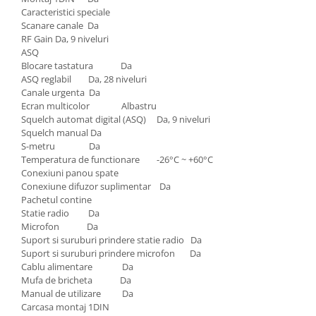
Caracteristici speciale
Volkswagen
Aparatori noroi camion
Scanare canale Da
Volvo
Suzuki
RF Gain Da, 9 niveluri
Cotiere auto
Citroen
ASQ
Blocare tastatura Da
Tesla
Renault
ASQ reglabil Da, 28 niveluri
Peugeot
FIAT
Canale urgenta Da
Ecran multicolor Albastru
Honda
CHEVROLET
Squelch automat digital (ASQ) Da, 9 niveluri
Land Rover
Audi
Squelch manual Da
Porsche
S-metru Da
Citroen
Temperatura de functionare -26°C ~ +60°C
Mitsubishi
Hyundai
Conexiuni panou spate
Audi
Universal
Conexiune difuzor suplimentar Da
BMW
Pachetul contine
MINI
Statie radio Da
Chevrolet
Kia
Microfon Da
Dacia
Dacia
Suport si suruburi prindere statie radio Da
Ford
Suport si suruburi prindere microfon Da
Ford
Cablu alimentare Da
Mercedes
Nissan
Mufa de bricheta Da
Nissan
Opel
Manual de utilizare Da
Carcasa montaj 1DIN
Skoda
Peugeot