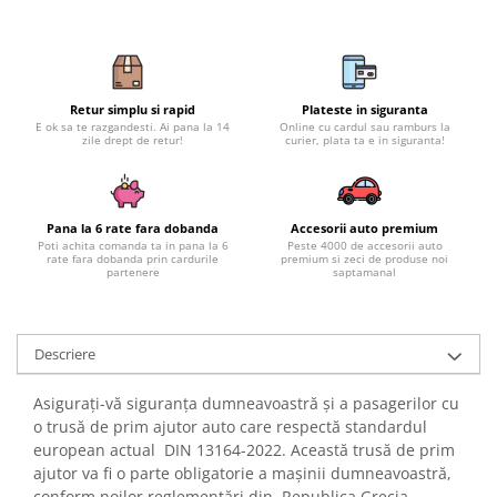
Subaru
OSRAM
Skoda
Suport numar inmatriculare
Smart
D3S
Volvo
Alfa Romeo
Folii auto
D1S
Ornamente auto
Porsche
D2S
Jante Auto PDW
Retur simplu si rapid
Plateste in siguranta
Universal
Land Rover
Lupe LED- Xenon
E ok sa te razgandesti. Ai pana la 14
Online cu cardul sau ramburs la
Filtre Aer Tuning
zile drept de retur!
curier, plata ta e in siguranta!
Peugeot
JEEP
D5S
Lavete si prosoape auto
Volvo
Honda
D4S
Nissan
Troliu
Mini
Inchidere centralizata
Pana la 6 rate fara dobanda
Accesorii auto premium
Renault
Mitsubishi
Accesorii Moto & Velo
Becuri Auto
Poti achita comanda ta in pana la 6
Peste 4000 de accesorii auto
Toyota
rate fara dobanda prin cardurile
premium si zeci de produse noi
Jaguar
Parasolare auto
partenere
saptamanal
Incarcatoare si suporturi pentru
HYUNDAI
MG
telefoane
Oglinzi auto si accesorii
MITSUBISHI
Dodge
Girofaruri
KIA
Cupra
Descriere
Claxoane Auto
LAND ROVER
Tesla
Asigurați-vă siguranța dumneavoastră și a pasagerilor cu
Honda
Angel Eyes
BYD
o trusă de prim ajutor auto care respectă standardul
Rola ornament cu adeziv
Audi
Priza remorca
european actual DIN 13164-2022. Această trusă de prim
Subaru
BMW
ajutor va fi o parte obligatorie a mașinii dumneavoastră,
Lampi Numar
Suzuki
conform noilor reglementări din Republica Grecia .