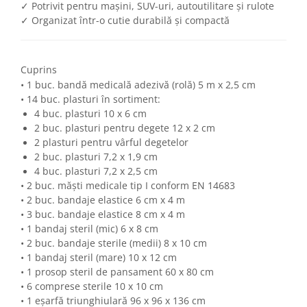
✓ Potrivit pentru mașini, SUV-uri, autoutilitare și rulote
Volkswagen
Aparatori noroi camion
✓ Organizat într-o cutie durabilă și compactă
Volvo
Suzuki
Cotiere auto
Citroen
Tesla
Cuprins
Renault
• 1 buc. bandă medicală adezivă (rolă) 5 m x 2,5 cm
Peugeot
FIAT
• 14 buc. plasturi în sortiment:
Honda
CHEVROLET
4 buc. plasturi 10 x 6 cm
Land Rover
Audi
2 buc. plasturi pentru degete 12 x 2 cm
Porsche
Citroen
2 plasturi pentru vârful degetelor
Mitsubishi
2 buc. plasturi 7,2 x 1,9 cm
Hyundai
4 buc. plasturi 7,2 x 2,5 cm
Audi
Universal
• 2 buc. măști medicale tip I conform EN 14683
BMW
MINI
• 2 buc. bandaje elastice 6 cm x 4 m
Chevrolet
Kia
• 3 buc. bandaje elastice 8 cm x 4 m
Dacia
• 1 bandaj steril (mic) 6 x 8 cm
Dacia
• 2 buc. bandaje sterile (medii) 8 x 10 cm
Ford
Ford
• 1 bandaj steril (mare) 10 x 12 cm
Mercedes
Nissan
• 1 prosop steril de pansament 60 x 80 cm
Nissan
Opel
• 6 comprese sterile 10 x 10 cm
Skoda
• 1 eșarfă triunghiulară 96 x 96 x 136 cm
Peugeot