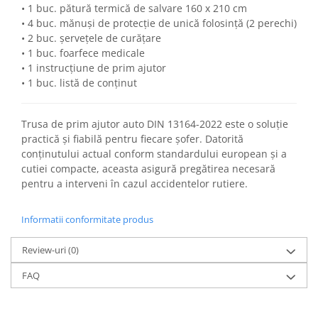
• 1 buc. pătură termică de salvare 160 x 210 cm
Toyota
Seat
• 4 buc. mănuși de protecție de unică folosință (2 perechi)
Volkswagen
Skoda
• 2 buc. șervețele de curățare
Bullbaruri
Volkswagen
• 1 buc. foarfece medicale
• 1 instrucțiune de prim ajutor
Perdelute auto
Dacia Duster
• 1 buc. listă de conținut
Dacia Sandero
Huse volan
JEEP
Organizatoare auto
Trusa de prim ajutor auto DIN 13164-2022 este o soluție
BMW
Covorase auto dedicate din
practică și fiabilă pentru fiecare șofer. Datorită
VW
cauciuc
conținutului actual conform standardului european și a
Universale
cutiei compacte, aceasta asigură pregătirea necesară
Citroen
Deflectoare capota
pentru a interveni în cazul accidentelor rutiere.
Fiat
Toyota
Mercedes
Informatii conformitate produs
Skoda
Audi
Renault
Alfa Romeo
Review-uri
(0)
Opel
BMW
VW
FAQ
Chevrolet
Mercedes
Dacia
Ford