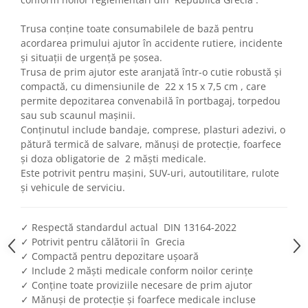
Chevrolet
Stroboscoape
Audi
Citroen
Trusa conține toate consumabilele de bază pentru
Clima stationara AC
BMW
Dacia
acordarea primului ajutor în accidente rutiere, incidente
Citroen
Becuri LED Omologate RAR
Daewoo
și situații de urgență pe șosea.
Dacia
Fiat
Invertor De Tensiune
Trusa de prim ajutor este aranjată într-o cutie robustă și
Ford
compactă, cu dimensiunile de 22 x 15 x 7,5 cm , care
Ford
Lanterne / Lampa lucru
permite depozitarea convenabilă în portbagaj, torpedou
Mazda
Hyundai
Lumini de zi DRL
sau sub scaunul mașinii.
Mercedes
Kia
Conținutul include bandaje, comprese, plasturi adezivi, o
LED BAR
Opel
Mazda
pătură termică de salvare, mănuși de protecție, foarfece
Faruri
Seat
și doza obligatorie de 2 măști medicale.
Mercedes
Este potrivit pentru mașini, SUV-uri, autoutilitare, rulote
Skoda
Nissan
și vehicule de serviciu.
Volkswagen
Opel
Aparatori noroi
Peugeot
✓ Respectă standardul actual DIN 13164-2022
Renault
Renault
✓ Potrivit pentru călătorii în Grecia
Seat
Volvo
✓ Compactă pentru depozitare ușoară
Skoda
Universal
✓ Include 2 măști medicale conform noilor cerințe
✓ Conține toate proviziile necesare de prim ajutor
Suzuki
KIA
✓ Mănuși de protecție și foarfece medicale incluse
Toyota
Hyundai