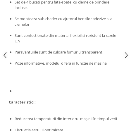
Chevrolet
Set de 4 bucati pentru fata-spate cu cleme de prindere
Stroboscoape
Audi
Citroen
incluse.
Clima stationara AC
BMW
Dacia
Se monteaza sub cheder cu ajutorul benzilor adezive si a
Citroen
Becuri LED Omologate RAR
Daewoo
clemelor
Dacia
Fiat
Invertor De Tensiune
Sunt confectionate din material flexibil si rezistent la razele
Ford
Ford
Lanterne / Lampa lucru
U.V.
Mazda
Hyundai
Lumini de zi DRL
Mercedes
Paravanturile sunt de culoare fumuriu transparent.
Kia
LED BAR
Opel
Mazda
Poze informative, modelul difera in functie de masina
Faruri
Seat
Mercedes
Skoda
Nissan
Volkswagen
Opel
Aparatori noroi
Peugeot
Renault
Renault
Caracteristici:
Seat
Volvo
Skoda
Universal
Reducerea temperaturii din interiorul mașinii în timpul verii
Suzuki
KIA
Toyota
Hyundai
Circulatia aerului optimizata