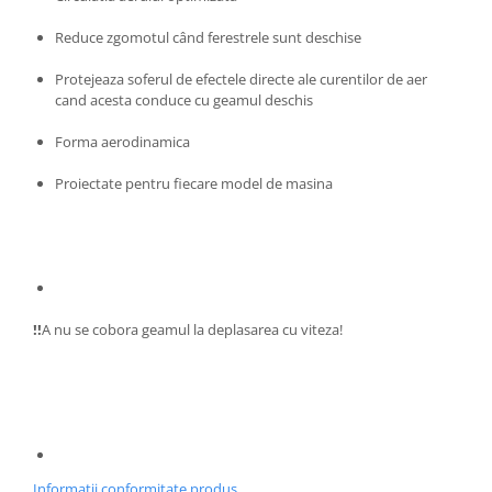
Volkswagen
Aparatori noroi camion
Reduce zgomotul când ferestrele sunt deschise
Volvo
Suzuki
Cotiere auto
Citroen
Protejeaza soferul de efectele directe ale curentilor de aer
cand acesta conduce cu geamul deschis
Tesla
Renault
Peugeot
FIAT
Forma aerodinamica
Honda
CHEVROLET
Proiectate pentru fiecare model de masina
Land Rover
Audi
Porsche
Citroen
Mitsubishi
Hyundai
Audi
Universal
BMW
MINI
!!
A nu se cobora geamul la deplasarea cu viteza!
Chevrolet
Kia
Dacia
Dacia
Ford
Ford
Mercedes
Nissan
Nissan
Opel
Skoda
Peugeot
Informatii conformitate produs