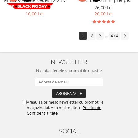
NEON Rosu Mercedes 12-24 V
fire / 13x0,75mm pret pe
metru Cod: GZ13075
Volkswagen
Aparatori noroi camion
29,00 Lei
26,00 Lei
16,00 Lei
20,00 Lei
Volvo
Suzuki
Cotiere auto
Citroen
Tesla
Renault
1
2
3
474
...
Peugeot
FIAT
Honda
CHEVROLET
Land Rover
Audi
NEWSLETTER
Porsche
Citroen
Mitsubishi
Nu rata ofertele si promotiile noastre
Hyundai
Audi
Universal
BMW
MINI
Chevrolet
Kia
Vreau sa primesc newsletter cu promotiile
Dacia
Dacia
magazinului. Afla mai multe in
Politica de
Ford
Ford
Confidentialitate
Mercedes
Nissan
Nissan
Opel
SOCIAL
Skoda
Peugeot