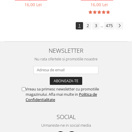
16,00 Lei
16,00 Lei
Volkswagen
Aparatori noroi camion
Volvo
Suzuki
Cotiere auto
Citroen
1
2
3
475
...
Tesla
Renault
Peugeot
FIAT
Honda
CHEVROLET
NEWSLETTER
Land Rover
Audi
Nu rata ofertele si promotiile noastre
Porsche
Citroen
Mitsubishi
Hyundai
Audi
Universal
BMW
MINI
Vreau sa primesc newsletter cu promotiile
Chevrolet
Kia
magazinului. Afla mai multe in
Politica de
Dacia
Dacia
Confidentialitate
Ford
Ford
Mercedes
Nissan
SOCIAL
Nissan
Opel
Urmareste-ne in social media
Skoda
Peugeot