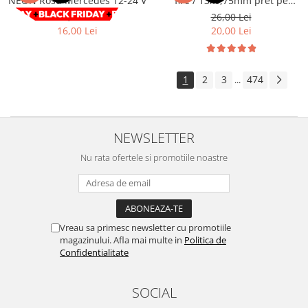
NEON Rosu Mercedes 12-24 V
fire / 13x0,75mm pret pe
metru Cod: GZ13075
Volkswagen
Aparatori noroi camion
29,00 Lei
26,00 Lei
16,00 Lei
20,00 Lei
Volvo
Suzuki
Cotiere auto
Citroen
Tesla
Renault
1
2
3
474
...
Peugeot
FIAT
Honda
CHEVROLET
Land Rover
Audi
NEWSLETTER
Porsche
Citroen
Mitsubishi
Nu rata ofertele si promotiile noastre
Hyundai
Audi
Universal
BMW
MINI
Chevrolet
Kia
Vreau sa primesc newsletter cu promotiile
Dacia
Dacia
magazinului. Afla mai multe in
Politica de
Ford
Ford
Confidentialitate
Mercedes
Nissan
Nissan
Opel
SOCIAL
Skoda
Peugeot