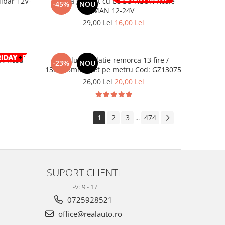
lbar 12V-
Lampa gabarit cu LOGO NEON Rosie
-45%
NOU
MAN 12-24V
29,00 Lei
16,00 Lei
ON Rosu
Cablu instalatie remorca 13 fire /
-23%
NOU
13x0,75mm pret pe metru Cod: GZ13075
26,00 Lei
20,00 Lei
1
2
3
474
...
SUPORT CLIENTI
L-V: 9 - 17
0725928521
office@realauto.ro