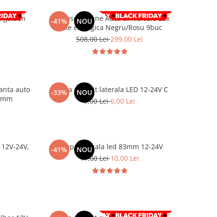
en
Set huse Scaune Auto Universale Lux
-41%
NOU
Piele ecologica Negru/Rosu 9buc
508,00 Lei
299,00 Lei
anta auto
Lampa gabarit laterala LED 12-24V C
-33%
NOU
46mm
9,00 Lei
6,00 Lei
 12V-24V,
Lampa laterala led 83mm 12-24V
-41%
NOU
17,00 Lei
10,00 Lei