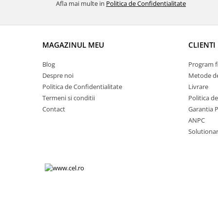
Afla mai multe in
Politica de Confidentialitate
Volkswagen
Aparatori noroi camion
Volvo
Suzuki
Cotiere auto
Citroen
MAGAZINUL MEU
CLIENTI
Tesla
Renault
Peugeot
FIAT
Blog
Program fi
Honda
CHEVROLET
Despre noi
Metode de
Land Rover
Politica de Confidentialitate
Livrare
Audi
Termeni si conditii
Politica d
Porsche
Citroen
Contact
Garantia 
Mitsubishi
Hyundai
ANPC
Audi
Universal
Solutionare
BMW
MINI
Chevrolet
Kia
Dacia
Dacia
Ford
Ford
Mercedes
Nissan
Nissan
Opel
Skoda
Peugeot