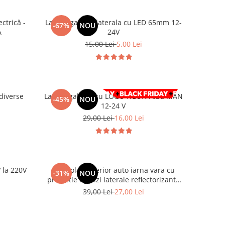
ctrică -
Lampa gabarit laterala cu LED 65mm 12-
-67%
NOU
A
24V
15,00 Lei
5,00 Lei
 diverse
Lampa gabarit cu LOGO NEON Alba MAN
-45%
NOU
12-24 V
29,00 Lei
16,00 Lei
 la 220V
Parasolar exterior auto iarna vara cu
-31%
NOU
l
protectie oglinzi laterale reflectorizante
145 x 113 cm
39,00 Lei
27,00 Lei