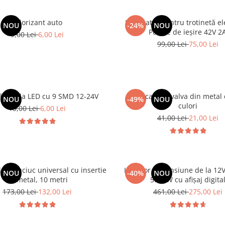
Odorizant auto
Incarcator pentru trotinetă ele
NOU
-24%
NOU
Putere de ieșire 42V 2
9,00 Lei
6,00 Lei
99,00 Lei
75,00 Lei
laterala LED cu 9 SMD 12-24V
Set 4 capace valva din metal
NOU
-49%
NOU
culori
13,00 Lei
6,00 Lei
41,00 Lei
21,00 Lei
er cauciuc universal cu insertie
Invertor de tensiune de la 12V
NOU
-40%
NOU
de metal, 10 metri
5000W cu afișaj digita
173,00 Lei
132,00 Lei
461,00 Lei
275,00 Lei