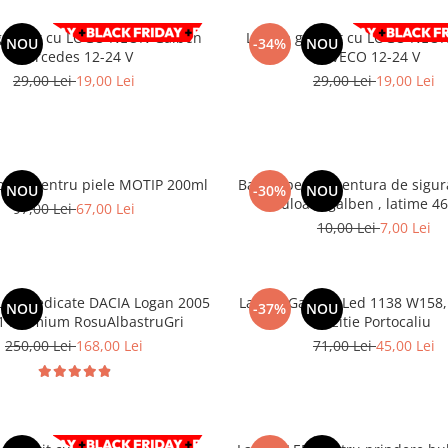
abarit cu LOGO NEON Galben
Lampa gabarit cu LOGO NEON galb
NOU
-34%
NOU
Mercedes 12-24 V
IVECO 12-24 V
29,00 Lei
19,00 Lei
29,00 Lei
19,00 Lei
psea pentru piele MOTIP 200ml
Banda pentru centura de sigur
NOU
-30%
NOU
culoare galben , latime 
97,00 Lei
67,00 Lei
10,00 Lei
7,00 Lei
une dedicate DACIA Logan 2005
Lampa Gabarit Led 1138 W158,
NOU
-37%
NOU
11 Premium RosuAlbastruGri
Pozitie Portocaliu
250,00 Lei
168,00 Lei
71,00 Lei
45,00 Lei