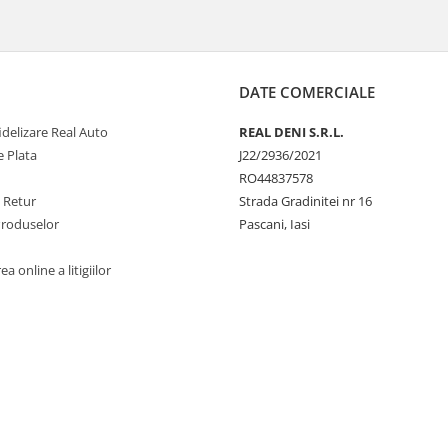
DATE COMERCIALE
delizare Real Auto
REAL DENI S.R.L.
 Plata
J22/2936/2021
RO44837578
e Retur
Strada Gradinitei nr 16
Produselor
Pascani, Iasi
a online a litigiilor