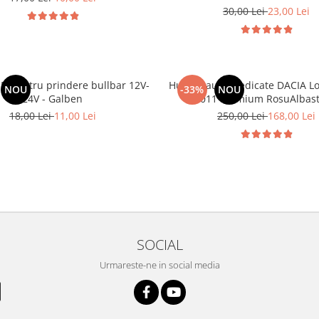
30,00 Lei
23,00 Lei
D pentru prindere bullbar 12V-
Huse scaune dedicate DACIA L
NOU
-33%
NOU
24V - Galben
- 2011 Premium RosuAlbast
18,00 Lei
11,00 Lei
250,00 Lei
168,00 Lei
SOCIAL
Urmareste-ne in social media