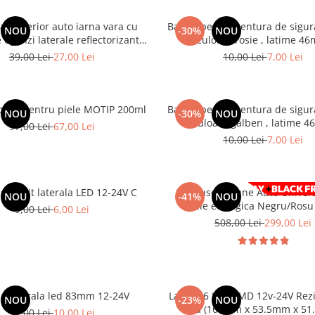
ar exterior auto iarna vara cu
Banda pentru centura de sigur
NOU
-30%
NOU
 oglinzi laterale reflectorizante
culoare rosie , latime 4
145 x 113 cm
39,00 Lei
27,00 Lei
10,00 Lei
7,00 Lei
psea pentru piele MOTIP 200ml
Banda pentru centura de sigur
NOU
-30%
NOU
culoare galben , latime 
97,00 Lei
67,00 Lei
10,00 Lei
7,00 Lei
gabarit laterala LED 12-24V C
Set huse Scaune Auto Universal
NOU
-41%
NOU
Piele ecologica Negru/Ros
9,00 Lei
6,00 Lei
508,00 Lei
299,00 Lei
Lampa laterala led 83mm 12-24V
Lampa 6 LED SMD 12v-24V Rezi
NOU
-23%
NOU
apa (166mm x 53.5mm x 51
17,00 Lei
10,00 Lei