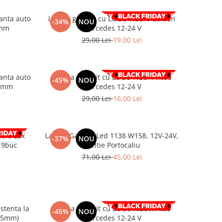
anta auto
Lampa gabarit cu LOGO NEON Galben
-34%
NOU
6mm
Mercedes 12-24 V
29,00 Lei
19,00 Lei
anta auto
Lampa gabarit cu LOGO NEON Rosu
-45%
NOU
46mm
Mercedes 12-24 V
29,00 Lei
16,00 Lei
e Lux
Lampa Gabarit Led 1138 W158, 12V-24V,
-37%
NOU
u 9buc
Pozitie Portocaliu
71,00 Lei
45,00 Lei
stenta la
Lampa gabarit cu LOGO NEON Alba
-45%
NOU
.5mm)
Mercedes 12-24 V