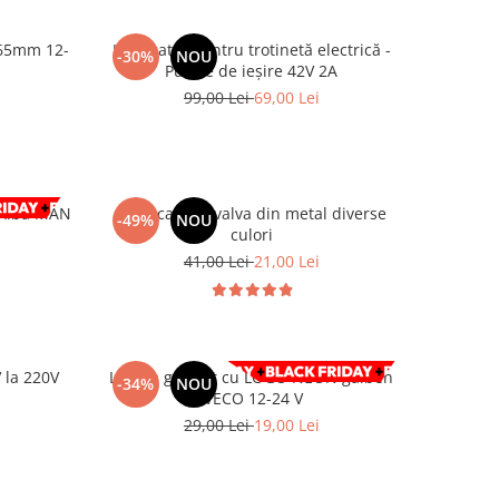
 65mm 12-
Incarcator pentru trotinetă electrică -
-30%
NOU
Putere de ieșire 42V 2A
99,00 Lei
69,00 Lei
a MAN
Set 4 capace valva din metal diverse
-49%
NOU
culori
41,00 Lei
21,00 Lei
 la 220V
Lampa gabarit cu LOGO NEON galben
-34%
NOU
l
IVECO 12-24 V
29,00 Lei
19,00 Lei