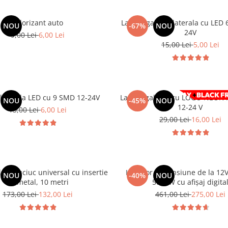
Odorizant auto
Lampa gabarit laterala cu LED
NOU
-67%
NOU
24V
9,00 Lei
6,00 Lei
15,00 Lei
5,00 Lei
laterala LED cu 9 SMD 12-24V
Lampa gabarit cu LOGO NEON Alb
NOU
-45%
NOU
12-24 V
13,00 Lei
6,00 Lei
29,00 Lei
16,00 Lei
er cauciuc universal cu insertie
Invertor de tensiune de la 12V
NOU
-40%
NOU
de metal, 10 metri
5000W cu afișaj digita
173,00 Lei
132,00 Lei
461,00 Lei
275,00 Lei