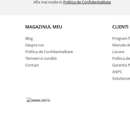
Afla mai multe in
Politica de Confidentialitate
Volkswagen
Aparatori noroi camion
Volvo
Suzuki
Cotiere auto
Citroen
MAGAZINUL MEU
CLIENTI
Tesla
Renault
Peugeot
FIAT
Blog
Program fi
Honda
CHEVROLET
Despre noi
Metode de
Land Rover
Politica de Confidentialitate
Livrare
Audi
Termeni si conditii
Politica d
Porsche
Citroen
Contact
Garantia 
Mitsubishi
Hyundai
ANPC
Audi
Universal
Solutionare
BMW
MINI
Chevrolet
Kia
Dacia
Dacia
Ford
Ford
Mercedes
Nissan
Nissan
Opel
Skoda
Peugeot