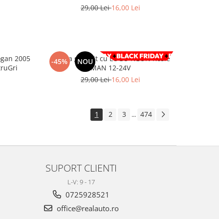
29,00 Lei
16,00 Lei
ogan 2005
Lampa gabarit cu LOGO NEON Rosie
-45%
NOU
ruGri
MAN 12-24V
29,00 Lei
16,00 Lei
1
2
3
474
...
SUPORT CLIENTI
L-V: 9 - 17
0725928521
office@realauto.ro