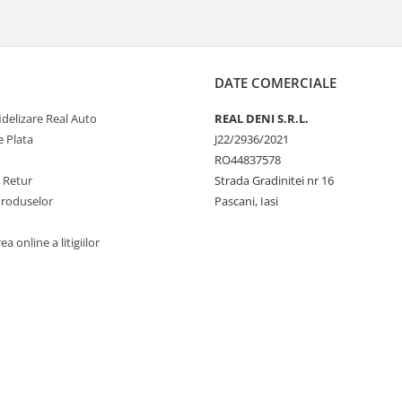
DATE COMERCIALE
delizare Real Auto
REAL DENI S.R.L.
 Plata
J22/2936/2021
RO44837578
e Retur
Strada Gradinitei nr 16
Produselor
Pascani, Iasi
a online a litigiilor