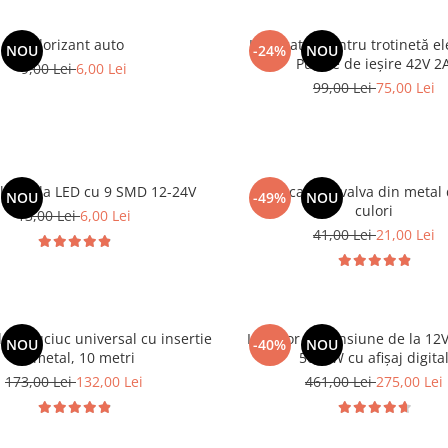
Odorizant auto
Incarcator pentru trotinetă ele
NOU
-24%
NOU
Putere de ieșire 42V 2
9,00 Lei
6,00 Lei
99,00 Lei
75,00 Lei
laterala LED cu 9 SMD 12-24V
Set 4 capace valva din metal
NOU
-49%
NOU
culori
13,00 Lei
6,00 Lei
41,00 Lei
21,00 Lei
er cauciuc universal cu insertie
Invertor de tensiune de la 12V
NOU
-40%
NOU
de metal, 10 metri
5000W cu afișaj digita
173,00 Lei
132,00 Lei
461,00 Lei
275,00 Lei