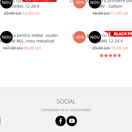
 gabarit cu LOGO NEON Alba
Lampa LED pentru prindere bul
NOU
-39%
NOU
Mercedes 12-24 V
24V - Galben
29,00 Lei
16,00 Lei
18,00 Lei
11,00 Lei
u viziera pentru motor, scuter,
Lampa gabarit cu LOGO NEON
NOU
-45%
NOU
 marime M/L, rosu metalizat
MAN 12-24 V
167,00 Lei
99,00 Lei
29,00 Lei
16,00 Lei
SOCIAL
Urmareste-ne in social media