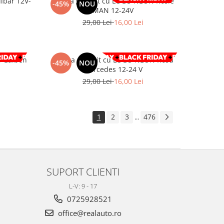
lbar 12V-
Lampa gabarit cu LOGO NEON Rosie
-45%
NOU
MAN 12-24V
29,00 Lei
16,00 Lei
 Galben
Lampa gabarit cu LOGO NEON Rosu
-45%
NOU
Mercedes 12-24 V
29,00 Lei
16,00 Lei
1
2
3
476
...
SUPORT CLIENTI
L-V: 9 - 17
0725928521
office@realauto.ro