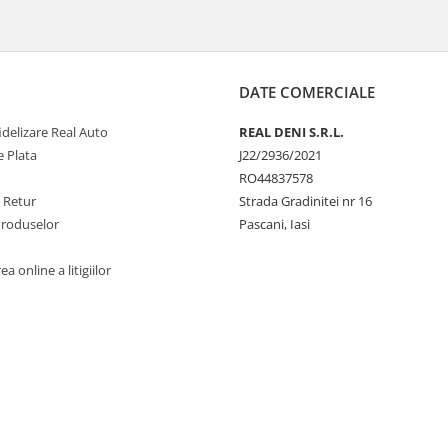
DATE COMERCIALE
delizare Real Auto
REAL DENI S.R.L.
 Plata
J22/2936/2021
RO44837578
e Retur
Strada Gradinitei nr 16
Produselor
Pascani, Iasi
a online a litigiilor