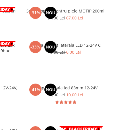
 Galben
Spray vopsea pentru piele MOTIP 200ml
-31%
NOU
97,00 Lei
67,00 Lei
e Lux
Lampa gabarit laterala LED 12-24V C
-33%
NOU
u 9buc
9,00 Lei
6,00 Lei
 12V-24V,
Lampa laterala led 83mm 12-24V
-41%
NOU
17,00 Lei
10,00 Lei