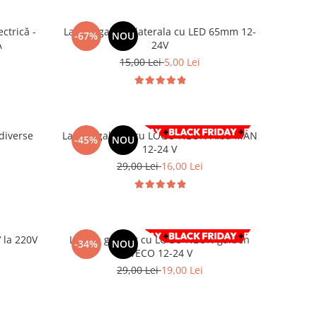
ctrică -
Lampa gabarit laterala cu LED 65mm 12-
-67%
NOU
A
24V
15,00 Lei
5,00 Lei
 diverse
Lampa gabarit cu LOGO NEON Alba MAN
-45%
NOU
12-24 V
29,00 Lei
16,00 Lei
 la 220V
Lampa gabarit cu LOGO NEON galben
-34%
NOU
l
IVECO 12-24 V
29,00 Lei
19,00 Lei