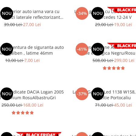
ar exterior auto iarna vara cu
Lampa gabarit cu LOGO NEON
NOU
-34%
NOU
 oglinzi laterale reflectorizante
Mercedes 12-24 V
145 x 113 cm
39,00 Lei
27,00 Lei
29,00 Lei
19,00 Lei
ntru centura de siguranta auto
Set huse Scaune Auto Universal
NOU
-41%
NOU
oare galben , latime 46mm
Piele ecologica Negru/Ros
10,00 Lei
7,00 Lei
508,00 Lei
299,00 Lei
une dedicate DACIA Logan 2005
Lampa Gabarit Led 1138 W158,
NOU
-37%
NOU
11 Premium RosuAlbastruGri
Pozitie Portocaliu
250,00 Lei
168,00 Lei
71,00 Lei
45,00 Lei