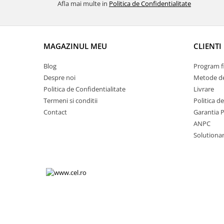
Afla mai multe in
Politica de Confidentialitate
Volkswagen
Aparatori noroi camion
Volvo
Suzuki
Cotiere auto
Citroen
MAGAZINUL MEU
CLIENTI
Tesla
Renault
Peugeot
FIAT
Blog
Program fi
Honda
CHEVROLET
Despre noi
Metode de
Land Rover
Politica de Confidentialitate
Livrare
Audi
Termeni si conditii
Politica d
Porsche
Citroen
Contact
Garantia 
Mitsubishi
Hyundai
ANPC
Audi
Universal
Solutionare
BMW
MINI
Chevrolet
Kia
Dacia
Dacia
Ford
Ford
Mercedes
Nissan
Nissan
Opel
Skoda
Peugeot