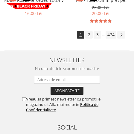
NEON Rosu Mercedes 12-24 V
fire / 13x0,75mm pret pe
metru Cod: GZ13075
Volkswagen
Aparatori noroi camion
29,00 Lei
26,00 Lei
16,00 Lei
20,00 Lei
Volvo
Suzuki
Cotiere auto
Citroen
Tesla
Renault
1
2
3
474
...
Peugeot
FIAT
Honda
CHEVROLET
Land Rover
Audi
NEWSLETTER
Porsche
Citroen
Mitsubishi
Nu rata ofertele si promotiile noastre
Hyundai
Audi
Universal
BMW
MINI
Chevrolet
Kia
Vreau sa primesc newsletter cu promotiile
Dacia
Dacia
magazinului. Afla mai multe in
Politica de
Ford
Ford
Confidentialitate
Mercedes
Nissan
Nissan
Opel
SOCIAL
Skoda
Peugeot