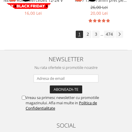
NEON Rosu Mercedes 12-24 V
fire / 13x0,75mm pret pe
metru Cod: GZ13075
Volkswagen
Aparatori noroi camion
29,00 Lei
26,00 Lei
16,00 Lei
20,00 Lei
Volvo
Suzuki
Cotiere auto
Citroen
Tesla
Renault
1
2
3
474
...
Peugeot
FIAT
Honda
CHEVROLET
Land Rover
Audi
NEWSLETTER
Porsche
Citroen
Mitsubishi
Nu rata ofertele si promotiile noastre
Hyundai
Audi
Universal
BMW
MINI
Chevrolet
Kia
Vreau sa primesc newsletter cu promotiile
Dacia
Dacia
magazinului. Afla mai multe in
Politica de
Ford
Ford
Confidentialitate
Mercedes
Nissan
Nissan
Opel
SOCIAL
Skoda
Peugeot