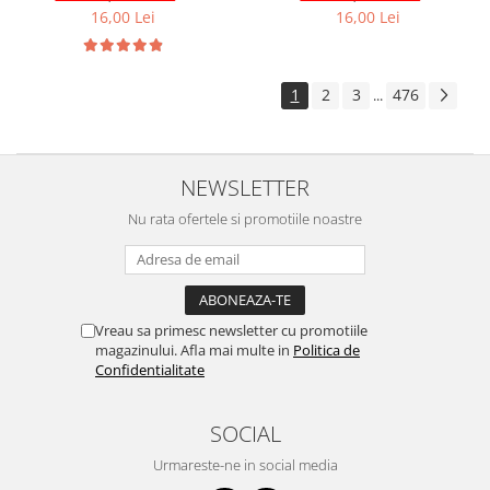
16,00 Lei
16,00 Lei
Volkswagen
Aparatori noroi camion
Volvo
Suzuki
Cotiere auto
Citroen
1
2
3
476
...
Tesla
Renault
Peugeot
FIAT
Honda
CHEVROLET
NEWSLETTER
Land Rover
Audi
Nu rata ofertele si promotiile noastre
Porsche
Citroen
Mitsubishi
Hyundai
Audi
Universal
BMW
MINI
Vreau sa primesc newsletter cu promotiile
Chevrolet
Kia
magazinului. Afla mai multe in
Politica de
Dacia
Dacia
Confidentialitate
Ford
Ford
Mercedes
Nissan
SOCIAL
Nissan
Opel
Urmareste-ne in social media
Skoda
Peugeot