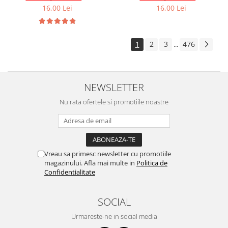
16,00 Lei
16,00 Lei
Volkswagen
Aparatori noroi camion
Volvo
Suzuki
Cotiere auto
Citroen
1
2
3
476
...
Tesla
Renault
Peugeot
FIAT
Honda
CHEVROLET
NEWSLETTER
Land Rover
Audi
Nu rata ofertele si promotiile noastre
Porsche
Citroen
Mitsubishi
Hyundai
Audi
Universal
BMW
MINI
Vreau sa primesc newsletter cu promotiile
Chevrolet
Kia
magazinului. Afla mai multe in
Politica de
Dacia
Dacia
Confidentialitate
Ford
Ford
Mercedes
Nissan
SOCIAL
Nissan
Opel
Urmareste-ne in social media
Skoda
Peugeot