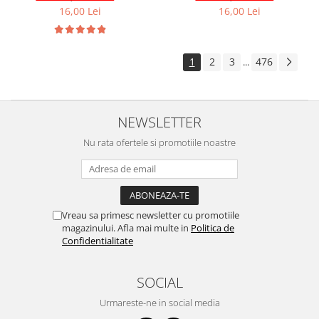
16,00 Lei
16,00 Lei
Volkswagen
Aparatori noroi camion
Volvo
Suzuki
Cotiere auto
Citroen
1
2
3
476
...
Tesla
Renault
Peugeot
FIAT
Honda
CHEVROLET
NEWSLETTER
Land Rover
Audi
Nu rata ofertele si promotiile noastre
Porsche
Citroen
Mitsubishi
Hyundai
Audi
Universal
BMW
MINI
Vreau sa primesc newsletter cu promotiile
Chevrolet
Kia
magazinului. Afla mai multe in
Politica de
Dacia
Dacia
Confidentialitate
Ford
Ford
Mercedes
Nissan
SOCIAL
Nissan
Opel
Urmareste-ne in social media
Skoda
Peugeot