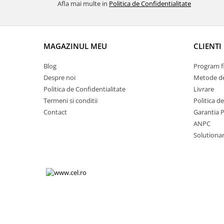
Afla mai multe in
Politica de Confidentialitate
Volkswagen
Aparatori noroi camion
Volvo
Suzuki
Cotiere auto
Citroen
MAGAZINUL MEU
CLIENTI
Tesla
Renault
Peugeot
FIAT
Blog
Program fi
Honda
CHEVROLET
Despre noi
Metode de
Land Rover
Politica de Confidentialitate
Livrare
Audi
Termeni si conditii
Politica d
Porsche
Citroen
Contact
Garantia 
Mitsubishi
Hyundai
ANPC
Audi
Universal
Solutionare
BMW
MINI
Chevrolet
Kia
Dacia
Dacia
Ford
Ford
Mercedes
Nissan
Nissan
Opel
Skoda
Peugeot