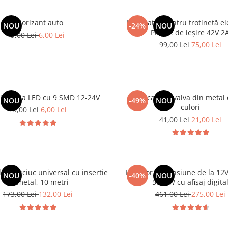
Odorizant auto
Incarcator pentru trotinetă ele
NOU
-24%
NOU
Putere de ieșire 42V 2
9,00 Lei
6,00 Lei
99,00 Lei
75,00 Lei
laterala LED cu 9 SMD 12-24V
Set 4 capace valva din metal
NOU
-49%
NOU
culori
13,00 Lei
6,00 Lei
41,00 Lei
21,00 Lei
er cauciuc universal cu insertie
Invertor de tensiune de la 12V
NOU
-40%
NOU
de metal, 10 metri
5000W cu afișaj digita
173,00 Lei
132,00 Lei
461,00 Lei
275,00 Lei