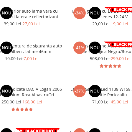
ar exterior auto iarna vara cu
Lampa gabarit cu LOGO NEON
NOU
-34%
NOU
 oglinzi laterale reflectorizante
Mercedes 12-24 V
145 x 113 cm
39,00 Lei
27,00 Lei
29,00 Lei
19,00 Lei
ntru centura de siguranta auto
Set huse Scaune Auto Universal
NOU
-41%
NOU
oare galben , latime 46mm
Piele ecologica Negru/Ros
10,00 Lei
7,00 Lei
508,00 Lei
299,00 Lei
une dedicate DACIA Logan 2005
Lampa Gabarit Led 1138 W158,
NOU
-37%
NOU
11 Premium RosuAlbastruGri
Pozitie Portocaliu
250,00 Lei
168,00 Lei
71,00 Lei
45,00 Lei