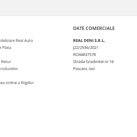
DATE COMERCIALE
delizare Real Auto
REAL DENI S.R.L.
 Plata
J22/2936/2021
RO44837578
e Retur
Strada Gradinitei nr 16
Produselor
Pascani, Iasi
a online a litigiilor