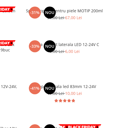
 Galben
Spray vopsea pentru piele MOTIP 200ml
-31%
NOU
97,00 Lei
67,00 Lei
e Lux
Lampa gabarit laterala LED 12-24V C
-33%
NOU
u 9buc
9,00 Lei
6,00 Lei
 12V-24V,
Lampa laterala led 83mm 12-24V
-41%
NOU
17,00 Lei
10,00 Lei