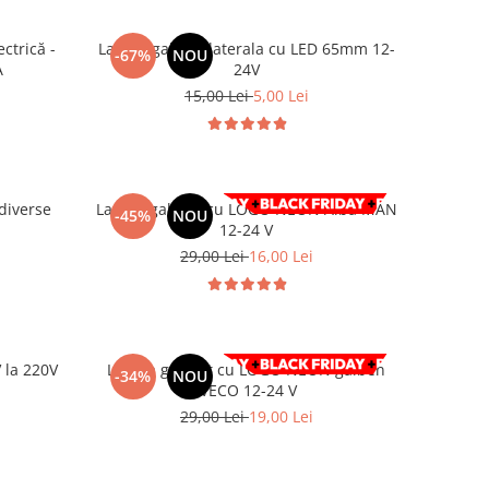
ctrică -
Lampa gabarit laterala cu LED 65mm 12-
-67%
NOU
A
24V
15,00 Lei
5,00 Lei
 diverse
Lampa gabarit cu LOGO NEON Alba MAN
-45%
NOU
12-24 V
29,00 Lei
16,00 Lei
 la 220V
Lampa gabarit cu LOGO NEON galben
-34%
NOU
l
IVECO 12-24 V
29,00 Lei
19,00 Lei