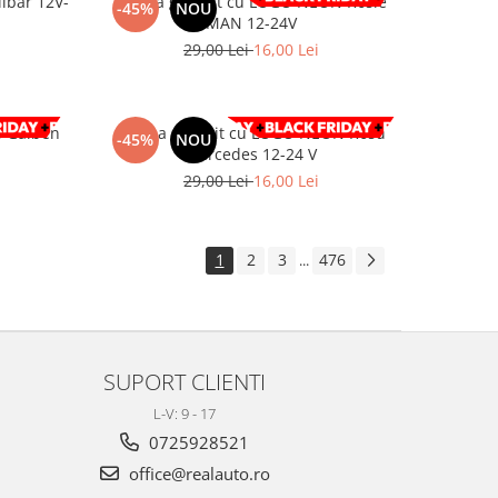
lbar 12V-
Lampa gabarit cu LOGO NEON Rosie
-45%
NOU
MAN 12-24V
29,00 Lei
16,00 Lei
 Galben
Lampa gabarit cu LOGO NEON Rosu
-45%
NOU
Mercedes 12-24 V
29,00 Lei
16,00 Lei
1
2
3
476
...
SUPORT CLIENTI
L-V: 9 - 17
0725928521
office@realauto.ro