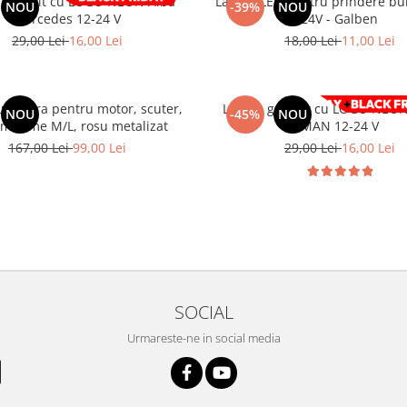
 gabarit cu LOGO NEON Alba
Lampa LED pentru prindere bul
NOU
-39%
NOU
Mercedes 12-24 V
24V - Galben
29,00 Lei
16,00 Lei
18,00 Lei
11,00 Lei
u viziera pentru motor, scuter,
Lampa gabarit cu LOGO NEON
NOU
-45%
NOU
 marime M/L, rosu metalizat
MAN 12-24 V
167,00 Lei
99,00 Lei
29,00 Lei
16,00 Lei
SOCIAL
Urmareste-ne in social media