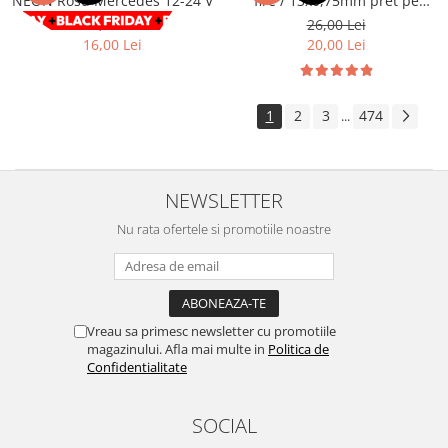
NEON Rosu Mercedes 12-24 V
fire / 13x0,75mm pret pe
metru Cod: GZ13075
Volkswagen
Aparatori noroi camion
29,00 Lei
26,00 Lei
16,00 Lei
20,00 Lei
Volvo
Suzuki
Cotiere auto
Citroen
Tesla
Renault
1
2
3
474
...
Peugeot
FIAT
Honda
CHEVROLET
Land Rover
Audi
NEWSLETTER
Porsche
Citroen
Mitsubishi
Nu rata ofertele si promotiile noastre
Hyundai
Audi
Universal
BMW
MINI
Chevrolet
Kia
Vreau sa primesc newsletter cu promotiile
Dacia
Dacia
magazinului. Afla mai multe in
Politica de
Ford
Ford
Confidentialitate
Mercedes
Nissan
Nissan
Opel
SOCIAL
Skoda
Peugeot