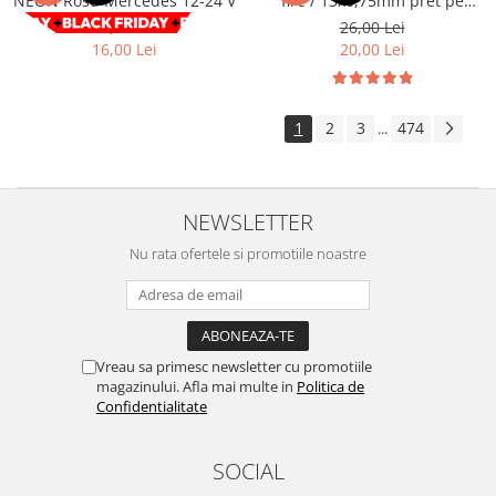
NEON Rosu Mercedes 12-24 V
fire / 13x0,75mm pret pe
metru Cod: GZ13075
Volkswagen
Aparatori noroi camion
29,00 Lei
26,00 Lei
16,00 Lei
20,00 Lei
Volvo
Suzuki
Cotiere auto
Citroen
Tesla
Renault
1
2
3
474
...
Peugeot
FIAT
Honda
CHEVROLET
Land Rover
Audi
NEWSLETTER
Porsche
Citroen
Mitsubishi
Nu rata ofertele si promotiile noastre
Hyundai
Audi
Universal
BMW
MINI
Chevrolet
Kia
Vreau sa primesc newsletter cu promotiile
Dacia
Dacia
magazinului. Afla mai multe in
Politica de
Ford
Ford
Confidentialitate
Mercedes
Nissan
Nissan
Opel
SOCIAL
Skoda
Peugeot