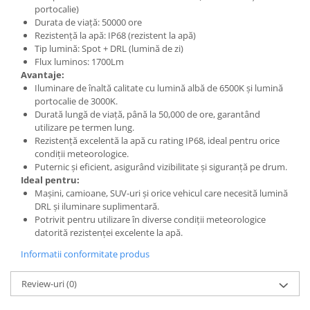
portocalie)
Volkswagen
Aparatori noroi camion
Durata de viață: 50000 ore
Volvo
Suzuki
Rezistență la apă: IP68 (rezistent la apă)
Tip lumină: Spot + DRL (lumină de zi)
Cotiere auto
Citroen
Flux luminos: 1700Lm
Tesla
Renault
Avantaje:
Peugeot
Iluminare de înaltă calitate cu lumină albă de 6500K și lumină
FIAT
portocalie de 3000K.
Honda
CHEVROLET
Durată lungă de viață, până la 50,000 de ore, garantând
Land Rover
Audi
utilizare pe termen lung.
Porsche
Rezistență excelentă la apă cu rating IP68, ideal pentru orice
Citroen
condiții meteorologice.
Mitsubishi
Hyundai
Puternic și eficient, asigurând vizibilitate și siguranță pe drum.
Audi
Universal
Ideal pentru:
Mașini, camioane, SUV-uri și orice vehicul care necesită lumină
BMW
MINI
DRL și iluminare suplimentară.
Chevrolet
Kia
Potrivit pentru utilizare în diverse condiții meteorologice
Dacia
datorită rezistenței excelente la apă.
Dacia
Ford
Ford
Informatii conformitate produs
Mercedes
Nissan
Nissan
Review-uri
(0)
Opel
Skoda
Peugeot