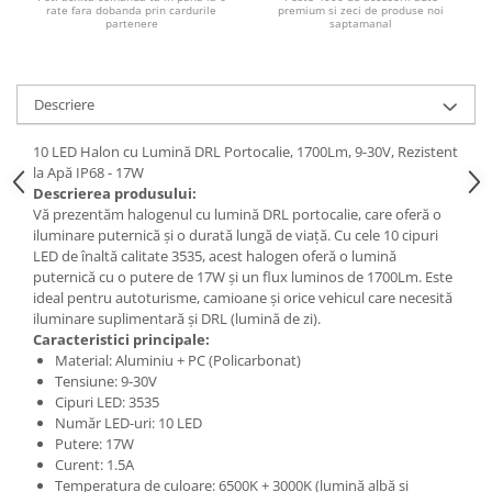
Chevrolet
Stroboscoape
rate fara dobanda prin cardurile
premium si zeci de produse noi
Audi
partenere
saptamanal
Citroen
Clima stationara AC
BMW
Dacia
Citroen
Becuri LED Omologate RAR
Daewoo
Descriere
Dacia
Fiat
Invertor De Tensiune
Ford
Ford
Lanterne / Lampa lucru
10 LED Halon cu Lumină DRL Portocalie, 1700Lm, 9-30V, Rezistent
Mazda
Hyundai
la Apă IP68 - 17W
Lumini de zi DRL
Descrierea produsului:
Mercedes
Kia
Vă prezentăm halogenul cu lumină DRL portocalie, care oferă o
LED BAR
Opel
Mazda
iluminare puternică și o durată lungă de viață. Cu cele 10 cipuri
Faruri
Seat
LED de înaltă calitate 3535, acest halogen oferă o lumină
Mercedes
puternică cu o putere de 17W și un flux luminos de 1700Lm. Este
Skoda
Nissan
ideal pentru autoturisme, camioane și orice vehicul care necesită
Volkswagen
Opel
iluminare suplimentară și DRL (lumină de zi).
Aparatori noroi
Caracteristici principale:
Peugeot
Material: Aluminiu + PC (Policarbonat)
Renault
Renault
Tensiune: 9-30V
Seat
Volvo
Cipuri LED: 3535
Număr LED-uri: 10 LED
Skoda
Universal
Putere: 17W
Suzuki
KIA
Curent: 1.5A
Toyota
Hyundai
Temperatura de culoare: 6500K + 3000K (lumină albă și