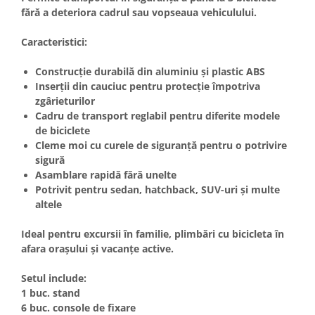
Chevrolet
Stroboscoape
fără a deteriora cadrul sau vopseaua vehiculului.
Audi
Citroen
Clima stationara AC
BMW
Dacia
Caracteristici:
Citroen
Becuri LED Omologate RAR
Daewoo
Dacia
Construcție durabilă din aluminiu și plastic ABS
Fiat
Invertor De Tensiune
Inserții din cauciuc pentru protecție împotriva
Ford
Ford
Lanterne / Lampa lucru
zgârieturilor
Mazda
Hyundai
Cadru de transport reglabil pentru diferite modele
Lumini de zi DRL
Mercedes
Kia
de biciclete
LED BAR
Opel
Cleme moi cu curele de siguranță pentru o potrivire
Mazda
sigură
Faruri
Seat
Mercedes
Asamblare rapidă fără unelte
Skoda
Nissan
Potrivit pentru sedan, hatchback, SUV-uri și multe
Volkswagen
Opel
altele
Aparatori noroi
Peugeot
Ideal pentru excursii în familie, plimbări cu bicicleta în
Renault
Renault
afara orașului și vacanțe active.
Seat
Volvo
Skoda
Universal
Setul include:
Suzuki
KIA
1 buc. stand
6 buc. console de fixare
Toyota
Hyundai