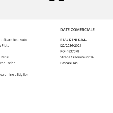
DATE COMERCIALE
delizare Real Auto
REAL DENI S.R.L.
 Plata
J22/2936/2021
RO44837578
e Retur
Strada Gradinitei nr 16
Produselor
Pascani, Iasi
a online a litigiilor