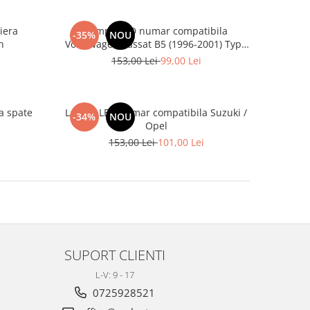
iera
Lampa LED numar compatibila
-35%
NOU
n
Volkswagen Passat B5 (1996-2001) Type
3B
153,00 Lei
99,00 Lei
a spate
Lampa LED numar compatibila Suzuki /
-34%
NOU
Opel
153,00 Lei
101,00 Lei
SUPORT CLIENTI
L-V: 9 - 17
0725928521