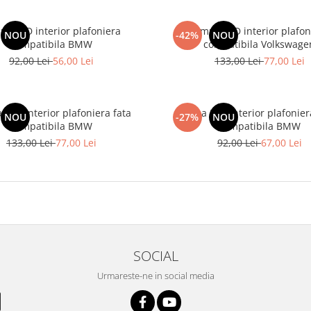
pa LED interior plafoniera
Lampa LED interior plafon
NOU
-42%
NOU
compatibila BMW
compatibila Volkswage
92,00 Lei
56,00 Lei
133,00 Lei
77,00 Lei
LED interior plafoniera fata
Lampa LED interior plafonier
NOU
-27%
NOU
compatibila BMW
compatibila BMW
133,00 Lei
77,00 Lei
92,00 Lei
67,00 Lei
SOCIAL
Urmareste-ne in social media