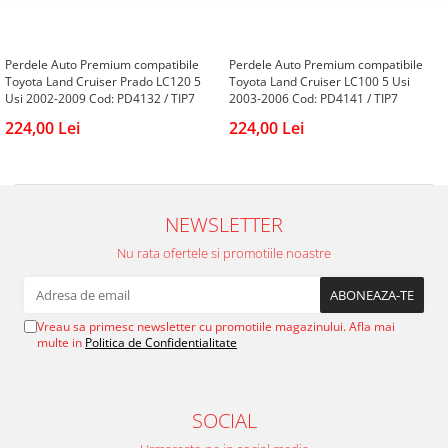
Benzi LED
Iveco
Cupra Ateca
DEOMAXX
Mazda
Jaguar
Carcase chei auto
Pachete revizie
Mercedes
Suzuki
Senzori parcare
KIA
Perdele Auto Premium compatibile
Perdele Auto Premium compatibile
Mitsubishi
Audi
Toyota Land Cruiser Prado LC120 5
Toyota Land Cruiser LC100 5 Usi
Dacia
Accesorii electrice auto
Usi 2002-2009 Cod: PD4132 / TIP7
2003-2006 Cod: PD4141 / TIP7
Nissan
BMW
Audi
Sirocou incalzitor
224,00 Lei
224,00 Lei
Opel
Chevrolet
BMW
Kit fibra optica
Peugeot
Citroen
Stergatoare auto
Ventilatoare auto
Renault
Dacia
Truse de scule
Alarme auto
Seat
DAF
NEWSLETTER
Aeroterma auto
Scule si unelte
Skoda
Fiat
Nu rata ofertele si promotiile noastre
Butoane
Cric
Subaru
Hyundai
Cutii frigorifice
Suzuki
Iveco
Cheder
Becuri LED
Toyota
Kia
VULCANIZARE
Vreau sa primesc newsletter cu promotiile magazinului. Afla mai
Testere si diagnoza auto
Universale
Mercedes
multe in
Politica de Confidentialitate
Chingi si corzi ancorare
Volkswagen
Opel
Redresor Auto
Aditivi
Universale
Peugeot
Xenon
SOCIAL
Cheie Roti
Renault
Protectie portbagaj
PHILIPS
Seat
Folie protectie faruri stopuri