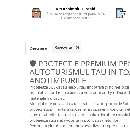
Subaru
OSRAM
Skoda
Suport numar inmatriculare
Retur simplu si rapid
Smart
D3S
Volvo
E ok sa te razgandesti. Ai pana la 14
Alfa Romeo
Folii auto
D1S
zile drept de retur!
Ornamente auto
Porsche
D2S
Jante Auto PDW
Universal
Land Rover
Lupe LED- Xenon
Filtre Aer Tuning
Peugeot
JEEP
D5S
Lavete si prosoape auto
Volvo
Honda
Review-uri
(0)
D4S
Descriere
Nissan
Troliu
Mini
Inchidere centralizata
Renault
🛡️ PROTECTIE PREMIUM P
Mitsubishi
Accesorii Moto & Velo
Becuri Auto
Toyota
AUTOTURISMUL TAU IN TO
Jaguar
Parasolare auto
Incarcatoare si suporturi pentru
HYUNDAI
MG
ANOTIMPURILE
telefoane
Oglinzi auto si accesorii
MITSUBISHI
Dodge
Protejeaza SUV-ul sau jeep-ul tau impotriva grindinei, ploii,
Girofaruri
KIA
Cupra
prafului si murdariei cu aceasta husa auto antigrindina de in
Claxoane Auto
materiale multistrat.
LAND ROVER
Tesla
Modelul este prevazut cu un strat special de protectie So
Honda
Angel Eyes
BYD
protectie suplimentara caroseriei si vopselei in conditii me
Rola ornament cu adeziv
aluminizat reflecta razele solare si reduce incalzirea masini
Audi
Priza remorca
protejeaza suprafata vopsita impotriva zgarieturilor.
Subaru
BMW
Lampi Numar
Pentru un plus de confort, husa este livrata impreuna cu o
Suzuki