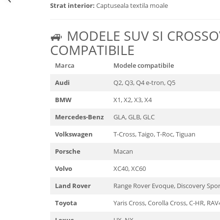
Strat interior:
Captuseala textila moale
Volkswagen
Aparatori noroi camion
Volvo
Suzuki
🚙 MODELE SUV SI CROSS
Cotiere auto
Citroen
COMPATIBILE
Tesla
Renault
Peugeot
FIAT
Marca
Modele compatibile
Honda
CHEVROLET
Audi
Q2, Q3, Q4 e-tron, Q5
Land Rover
Audi
Porsche
BMW
X1, X2, X3, X4
Citroen
Mitsubishi
Hyundai
Mercedes-Benz
GLA, GLB, GLC
Audi
Universal
Volkswagen
T-Cross, Taigo, T-Roc, Tiguan
BMW
MINI
Chevrolet
Porsche
Macan
Kia
Dacia
Dacia
Volvo
XC40, XC60
Ford
Ford
Land Rover
Range Rover Evoque, Discovery Spor
Mercedes
Nissan
Nissan
Toyota
Yaris Cross, Corolla Cross, C-HR, RAV
Opel
Skoda
Peugeot