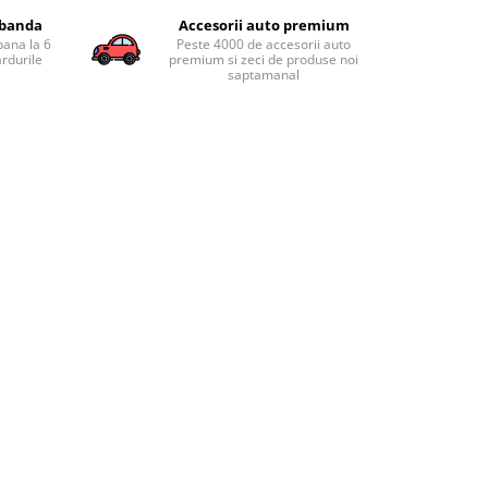
obanda
Accesorii auto premium
pana la 6
Peste 4000 de accesorii auto
ardurile
premium si zeci de produse noi
saptamanal