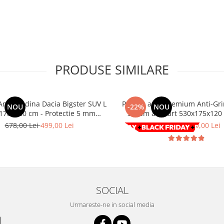
PRODUSE SIMILARE
ndina Dacia Bigster SUV L
Prelata auto Premium Anti-Gri
NOU
-22%
NOU
178x120 cm - Protectie 5 mm
sistem antifurt 530x175x120
iva Grindinei, Ploii, Zapezii si
678,00 Lei
499,00 Lei
768,00 Lei
599,00 Lei
Razelor UV
SOCIAL
Urmareste-ne in social media