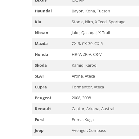
Lexus
UX, NX
Toyota
Seat
Hyundai
Bayon, Kona, Tucson
Volkswagen
Skoda
Bullbaruri
Kia
Stonic, Niro, XCeed, Sportage
Volkswagen
Perdelute auto
Dacia Duster
Nissan
Juke, Qashqai, X-Trail
Dacia Sandero
Huse volan
Mazda
CX-3, CX-30, CX-5
JEEP
Organizatoare auto
BMW
Honda
HR-V, ZR-V, CR-V
Covorase auto dedicate din
VW
cauciuc
Skoda
Kamiq, Karoq
Universale
Citroen
SEAT
Arona, Ateca
Deflectoare capota
Fiat
Cupra
Formentor, Ateca
Toyota
Mercedes
Skoda
Peugeot
2008, 3008
Audi
Renault
Alfa Romeo
Renault
Captur, Arkana, Austral
Opel
BMW
Ford
Puma, Kuga
VW
Chevrolet
Mercedes
Jeep
Avenger, Compass
Dacia
Ford