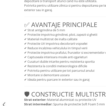
Chevrolet
depozitare si transport atunci cand nu este utilizata.
Stroboscoape
Audi
Potrivita pentru utilizare zilnica si pentru depozitarea pe t
Citroen
Clima stationara AC
exterior sau in garaj.
BMW
Dacia
Citroen
Becuri LED Omologate RAR
Daewoo
✅ AVANTAJE PRINCIPALE
Dacia
Fiat
Invertor De Tensiune
Ford
✔ Strat antigrindina de 5 mm
Ford
Lanterne / Lampa lucru
✔ Protectie impotriva grindinei, ploii, zapezii si ghetii
Mazda
Hyundai
✔ Material multistrat de inalta calitate
Lumini de zi DRL
Mercedes
Kia
✔ Protectie UV impotriva decolorarii vopselei
LED BAR
Opel
✔ Reduce incalzirea vehiculului in timpul verii
Mazda
✔ Protectie impotriva prafului, frunzelor si excrementelor 
Faruri
Seat
Mercedes
✔ Captuseala interioara moale anti-zgarieturi
Skoda
Nissan
✔ Cusaturi duble intarite pentru rezistenta sporita
✔ Rezistenta la conditii meteorologice dificile
Volkswagen
Opel
✔ Potrivita pentru utilizare pe tot parcursul anului
Aparatori noroi
Peugeot
✔ Montare si demontare usoara
✔ Ideala pentru parcare in exterior sau in garaj
Renault
Renault
Seat
Volvo
🛡️ CONSTRUCTIE MULTIST
Skoda
Universal
Suzuki
KIA
Strat exterior:
Material aluminizat cu protectie UV
Strat intermediar:
Spuma de protectie Soft Foam 5 mm
Toyota
Hyundai