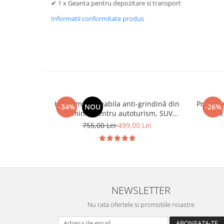
✔ 1 x Geanta pentru depozitare si transport
Mazda
Bare portbagaj
Informatii conformitate produs
Mini
Universale
Mitsubishi
Fiat
Porsche
Opel
Range Rover
Toyota
Smart
Citroen
Subaru
Peugeot
Volvo
Husa impermeabila anti-grindină din
Prelata Antigri
Mercedes
-34%
NOU
-26%
aluminiu pentru autoturism, SUV
470x
DAF
NISSAN
marimea XXL - 520mm
Impotr
755,00 Lei
499,00 Lei
Universal
AUDI
SCANIA
Mitsubishi
TESLA
Hyundai
CUPRA
Volvo
Dodge
Seat
NEWSLETTER
MG
BMW
Nu rata ofertele si promotiile noastre
Jaguar
Dacia
BYD
Ford