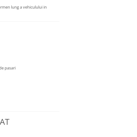
ermen lung a vehiculului in
de pasari
RAT