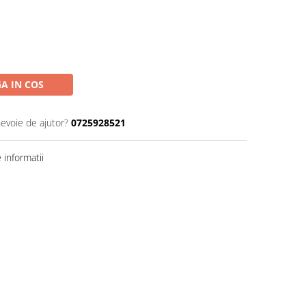
A IN COS
nevoie de ajutor?
0725928521
informatii