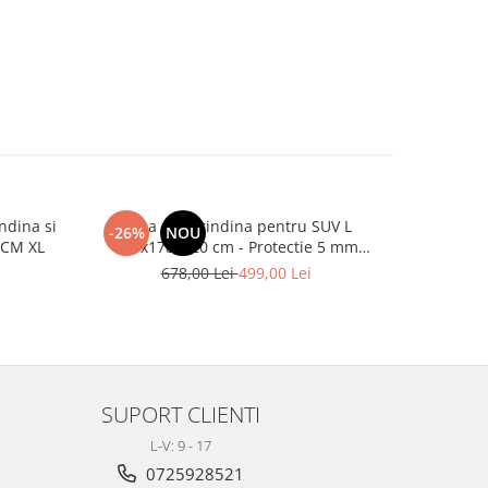
ndina si
Husa Antigrindina pentru SUV L
Husa Ant
-26%
NOU
-34%
 CM XL
470x178x120 cm - Protectie 5 mm
XXL 533x
Impotriva Grindinei, Ploii, Zapezii si
Impotriva
678,00 Lei
499,00 Lei
6
Razelor UV
SUPORT CLIENTI
L-V: 9 - 17
0725928521