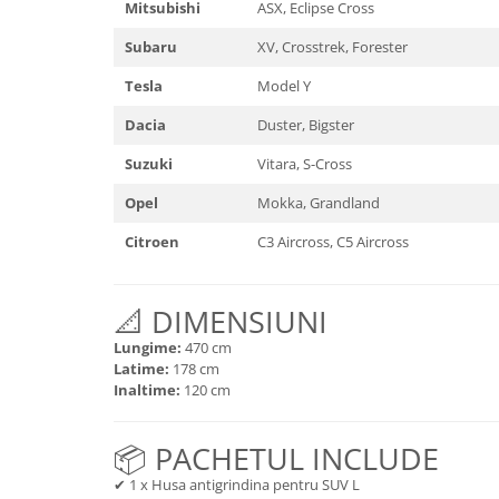
Ford
Mitsubishi
ASX, Eclipse Cross
JEEP
Honda
Subaru
XV, Crosstrek, Forester
SUZUKI
Hyundai
Peugeot
Tesla
Model Y
Iveco
IVECO
Kia
Dacia
Duster, Bigster
KIA
Nissan
Suzuki
Vitara, S-Cross
FIAT
Opel
Hyundai
Opel
Mokka, Grandland
Peugeot
Nissan
Renault
Citroen
C3 Aircross, C5 Aircross
MITSUBISHI
Seat
Chevrolet
Skoda
Citroen
📐 DIMENSIUNI
Suzuki
SsangYong
Lungime:
470 cm
Toyota
MAN
Latime:
178 cm
Volkswagen
Inaltime:
120 cm
Audi
Jeep
Dacia
Land Rover
📦 PACHETUL INCLUDE
Prelate auto
Lexus
✔ 1 x Husa antigrindina pentru SUV L
Suporturi biciclete
Man