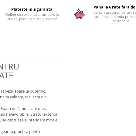
Pana la 6 rate fara d
Plateste in siguranta
Poti achita comanda ta in 
Online cu cardul sau ramburs la
rate fara dobanda prin c
curier, plata ta e in siguranta!
partenere
ENTRU
ATE
 zapezii, soarelui puternic,
alta calitate, realizata din
ft Foam de 5 mm, care ofera
teo nefavorabile. Stratul exterior
i, iar captuseala interioara moale
 geanta practica pentru