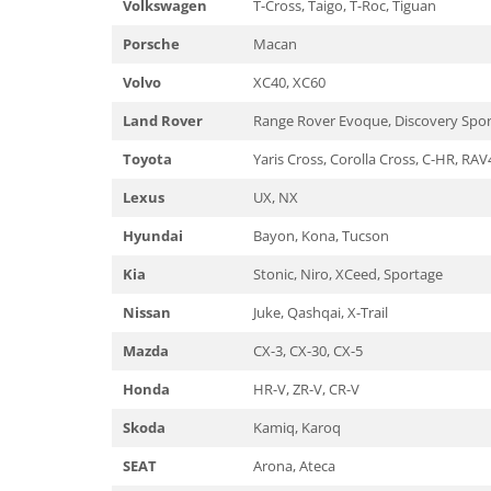
Ford
Volkswagen
T-Cross, Taigo, T-Roc, Tiguan
JEEP
Honda
Porsche
Macan
SUZUKI
Hyundai
Peugeot
Volvo
XC40, XC60
Iveco
IVECO
Kia
Land Rover
Range Rover Evoque, Discovery Spor
KIA
Nissan
Toyota
Yaris Cross, Corolla Cross, C-HR, RAV
FIAT
Opel
Hyundai
Lexus
UX, NX
Peugeot
Nissan
Renault
Hyundai
Bayon, Kona, Tucson
MITSUBISHI
Seat
Kia
Stonic, Niro, XCeed, Sportage
Chevrolet
Skoda
Citroen
Nissan
Juke, Qashqai, X-Trail
Suzuki
SsangYong
Toyota
Mazda
CX-3, CX-30, CX-5
MAN
Volkswagen
Honda
HR-V, ZR-V, CR-V
Audi
Jeep
Dacia
Skoda
Kamiq, Karoq
Land Rover
Prelate auto
Lexus
SEAT
Arona, Ateca
Suporturi biciclete
Man