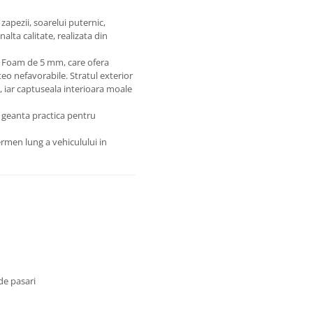
 zapezii, soarelui puternic,
alta calitate, realizata din
ft Foam de 5 mm, care ofera
teo nefavorabile. Stratul exterior
i, iar captuseala interioara moale
 geanta practica pentru
ermen lung a vehiculului in
de pasari