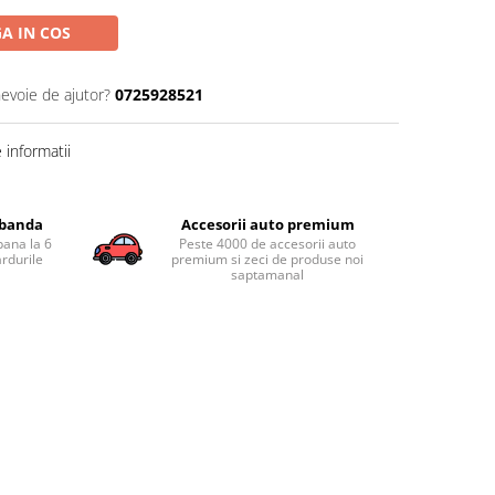
A IN COS
nevoie de ajutor?
0725928521
informatii
obanda
Accesorii auto premium
pana la 6
Peste 4000 de accesorii auto
ardurile
premium si zeci de produse noi
saptamanal