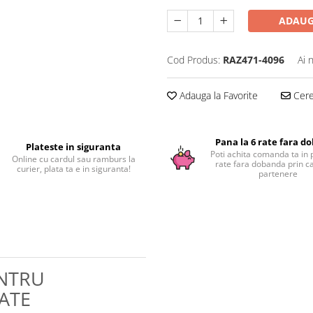
ADAUG
Cod Produs:
RAZ471-4096
Ai 
Adauga la Favorite
Cere 
Pana la 6 rate fara d
Plateste in siguranta
Poti achita comanda ta in 
Online cu cardul sau ramburs la
rate fara dobanda prin c
curier, plata ta e in siguranta!
partenere
ENTRU
ATE