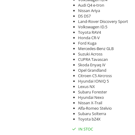
Audi Q4 e-tron
Nissan Ariya
DS DS7
Land-Rover Discovery Sport
Volkswagen ID.5
Toyota RAV4
Honda CR-V
Ford Kuga
Mercedes-Benz GLB
Suzuki Across
CUPRA Tavascan
Skoda Enyaq iV
Opel Grandland
Citroen C5 Aircross
Hyundai IONIQ 5
Lexus NX
Subaru Forester
Hyundai Nexo
Nissan X-Trail
Alfa-Romeo Stelvio
Subaru Solterra
Toyota bZ4X
IN STOC