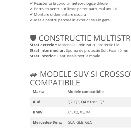
✔ Rezistenta la conditii meteorologice dificile
Toyota
Seat
✔ Potrivita pentru utilizare pe tot parcursul anului
Volkswagen
Skoda
✔ Montare si demontare usoara
Bullbaruri
✔ Ideala pentru parcare in exterior sau in garaj
Volkswagen
Perdelute auto
Dacia Duster
🛡️ CONSTRUCTIE MULTIST
Dacia Sandero
Huse volan
JEEP
Strat exterior:
Material aluminizat cu protectie UV
Organizatoare auto
Strat intermediar:
Spuma de protectie Soft Foam 5 mm
BMW
Covorase auto dedicate din
Strat interior:
Captuseala textila moale
VW
cauciuc
Universale
Citroen
🚙 MODELE SUV SI CROSS
Deflectoare capota
Fiat
COMPATIBILE
Toyota
Mercedes
Skoda
Marca
Modele compatibile
Audi
Renault
Alfa Romeo
Audi
Q2, Q3, Q4 e-tron, Q5
Opel
BMW
BMW
X1, X2, X3, X4
VW
Chevrolet
Mercedes
Mercedes-Benz
GLA, GLB, GLC
Dacia
Ford