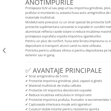
ANOTIMPURILE
Volkswagen
Aparatori noroi camion
Protejeaza SUV-ul sau jeep-ul tau impotriva grindinei, ploii,
Volvo
Suzuki
prafului si murdariei cu aceasta husa auto antigrindina de in
materiale multistrat.
Cotiere auto
Citroen
Modelul este prevazut cu un strat special de protectie So
Tesla
Renault
protectie suplimentara caroseriei si vopselei in conditii me
Peugeot
aluminizat reflecta razele solare si reduce incalzirea masini
FIAT
protejeaza suprafata vopsita impotriva zgarieturilor.
Honda
CHEVROLET
Pentru un plus de confort, husa este livrata impreuna cu o
Land Rover
Audi
depozitare si transport atunci cand nu este utilizata.
Porsche
Potrivita pentru utilizare zilnica si pentru depozitarea pe t
Citroen
exterior sau in garaj.
Mitsubishi
Hyundai
Audi
Universal
✅ AVANTAJE PRINCIPALE
BMW
MINI
Chevrolet
✔ Strat antigrindina de 5 mm
Kia
✔ Protectie impotriva grindinei, ploii, zapezii si ghetii
Dacia
Dacia
✔ Material multistrat de inalta calitate
Ford
Ford
✔ Protectie UV impotriva decolorarii vopselei
✔ Reduce incalzirea vehiculului in timpul verii
Mercedes
Nissan
✔ Protectie impotriva prafului, frunzelor si excrementelor 
Nissan
Opel
✔ Captuseala interioara moale anti-zgarieturi
Skoda
✔ Cusaturi duble intarite pentru rezistenta sporita
Peugeot