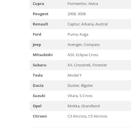
Cupra
Formentor, Ateca
Mazda
Bare portbagaj
Mini
Peugeot
2008, 3008
Universale
Mitsubishi
Fiat
Renault
Captur, Arkana, Austral
Porsche
Opel
Ford
Puma, Kuga
Range Rover
Toyota
Smart
Jeep
Avenger, Compass
Citroen
Subaru
Peugeot
Mitsubishi
ASX, Eclipse Cross
Volvo
Mercedes
Subaru
XV, Crosstrek, Forester
DAF
NISSAN
Universal
Tesla
Model Y
AUDI
SCANIA
Mitsubishi
Dacia
Duster, Bigster
TESLA
Hyundai
Suzuki
Vitara, S-Cross
CUPRA
Volvo
Dodge
Opel
Mokka, Grandland
Seat
MG
BMW
Citroen
C3 Aircross, C5 Aircross
Jaguar
Dacia
BYD
Ford