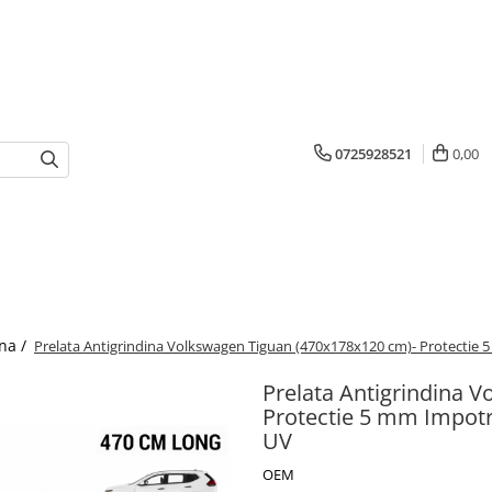
0725928521
0,00
ina /
Prelata Antigrindina Volkswagen Tiguan (470x178x120 cm)- Protectie 5 m
Prelata Antigrindina 
Protectie 5 mm Impotriv
UV
OEM